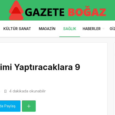
KÜLTÜR SANAT
MAGAZIN
SAĞLIK
HABERLER
GI
imi Yaptıracaklara 9
4
4 dakikada okunabilir
da Paylaş