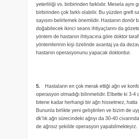
yeterliliği vs. birbirinden farklıdır. Mesela aynı gr
birbirinden çok farklı olabilir. Bu yüzden greft 
sayısını belirlemek önemlidir. Hastanın donör bö
doğabilecek ikinci seans ihtiyaçlarını da gözet
yöntem de hastanın ihtiyacına göre doktor taraf
yöntemlerinin kişi özelinde avantaj ya da dezav
hastanın operasyonunu yapacak doktordur.
5.
Hastaların en çok merak ettiği ağrı ve ko
operasyon olmadığı bilinmelidir. Elbette ki 3-4
bitene kadar herhangi bir ağrı hissetmez, hatta bu
Bununla birlikte yeni geliştirilen ve bizim de u
dk’lık ağrı sürecindeki ağrıyı da 30-40 civarı
de ağrısız şekilde operasyon yapabilmekteyiz.