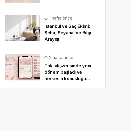
1 hafta önce
İstanbul ve Saç Ekimi:
Şehir, Seyahat ve Bilgi
Arayışı
2 hafta önce
Takı alışverişinde yeni
dönem başladı ve
herkesin konuştuğu
uygulama SO CHIC… oldu