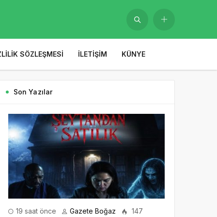
ZLILIK SÖZLEŞMESI
İLETIŞIM
KÜNYE
Son Yazılar
19 saat önce
Gazete Boğaz
147