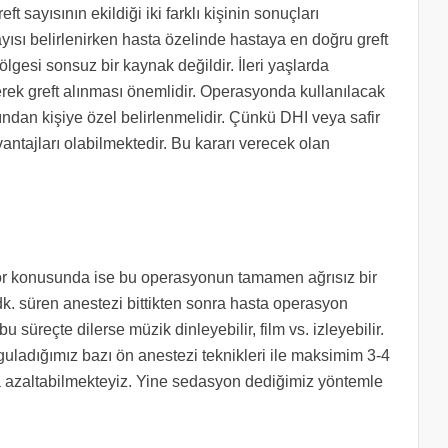
eft sayısının ekildiği iki farklı kişinin sonuçları
sayısı belirlenirken hasta özelinde hastaya en doğru greft
lgesi sonsuz bir kaynak değildir. İleri yaşlarda
erek greft alınması önemlidir. Operasyonda kullanılacak
ından kişiye özel belirlenmelidir. Çünkü DHI veya safir
antajları olabilmektedir. Bu kararı verecek olan
nfor konusunda ise bu operasyonun tamamen ağrısız bir
 dk. süren anestezi bittikten sonra hasta operasyon
 süreçte dilerse müzik dinleyebilir, film vs. izleyebilir.
yguladığımız bazı ön anestezi teknikleri ile maksimim 3-4
nda azaltabilmekteyiz. Yine sedasyon dediğimiz yöntemle