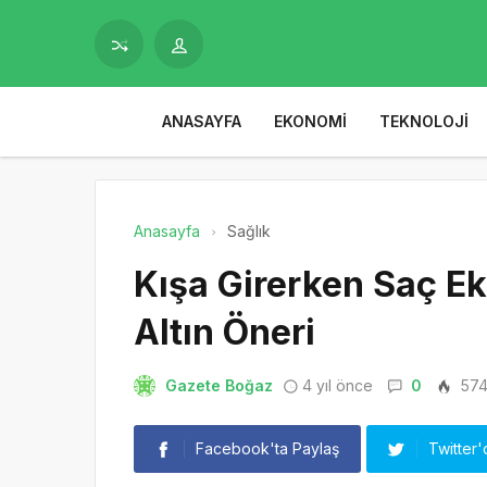
ANASAYFA
EKONOMI
TEKNOLOJI
Anasayfa
Sağlık
Kışa Girerken Saç Ek
Altın Öneri
Gazete Boğaz
4 yıl önce
0
57
Facebook'ta Paylaş
Twitter'