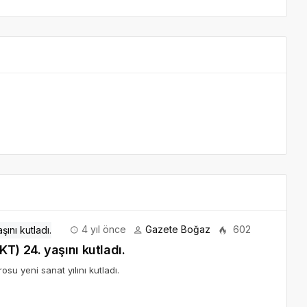
4 yıl önce
Gazete Boğaz
602
T) 24. yaşını kutladı.
su yeni sanat yılını kutladı.