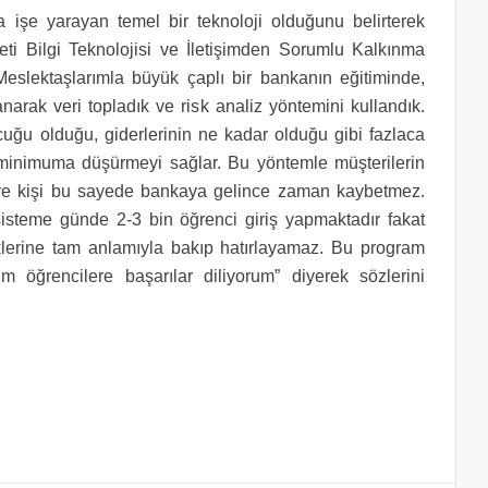
 işe yarayan temel bir teknoloji olduğunu belirterek
i Bilgi Teknolojisi ve İletişimden Sorumlu Kalkınma
slektaşlarımla büyük çaplı bir bankanın eğitiminde,
rak veri topladık ve risk analiz yöntemini kullandık.
uğu olduğu, giderlerinin ne kadar olduğu gibi fazlaca
i minimuma düşürmeyi sağlar. Bu yöntemle müşterilerin
 ve kişi bu sayede bankaya gelince zaman kaybetmez.
u sisteme günde 2-3 bin öğrenci giriş yapmaktadır fakat
liklerine tam anlamıyla bakıp hatırlayamaz. Bu program
üm öğrencilere başarılar diliyorum” diyerek sözlerini