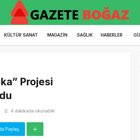
KÜLTÜR SANAT
MAGAZIN
SAĞLIK
HABERLER
GI
ka” Projesi
ldu
4 dakikada okunabilir
da Paylaş