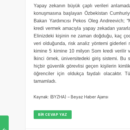
Yapay zekanın büyük çaplı verileri anlamada
konuşmasına başlayan Özbekistan Cumhuriyet
Bakan Yardımcısı Pekos Oleg Andreevich; “Me
kredi vermek amacıyla yapay zekadan yararlana
Elinizdeki kişinin ne zaman doğduğu, kaç çoc
veri olduğunda, risk analiz yöntemi giderler
kimine 5 kimine 10 milyon Som kredi verilir
İkinci örnek, üniversitedeki giriş sistemi. B
hiçbir güvenlik görevlisi geçen kişilerin kim
öğrenciler için oldukça faydalı olacaktır. T
tamamladı.
Kaynak: (BYZHA) – Beyaz Haber Ajansı
BIR CEVAP YAZ