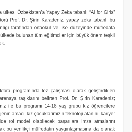
a ülkesi Özbekistan’a Yapay Zeka tabanlı “AI for Girls”
törü Prof. Dr. Şirin Karadeniz, yapay zeka tabanlı bu
lığı tarafından ortaokul ve lise düzeyinde müfredata
lkede bulunan tüm eğitimciler için büyük önem teşkil
ek.
ktora programında tez çalışması olarak geliştirdikleri
enaya taşıklarını belirten Prof. Dr. Şirin Karadeniz;
ımız ile bu programı 14-18 yaş grubu kız öğrencilere
ojenin amacı; kız çocuklarımızın teknoloji alanını, kariyer
ride rol model olabilecek başarılara imza atmalarını
rak bu yenlikçi müfredatın yaygınlaşmasına da olanak