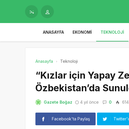
ANASAYFA
EKONOMI
TEKNOLOJI
Anasayfa
Teknoloji
“Kızlar için Yapay Ze
Özbekistan’da Sunu
Gazete Boğaz
4 yıl önce
0
614
Facebook'ta Paylaş
Twitter'