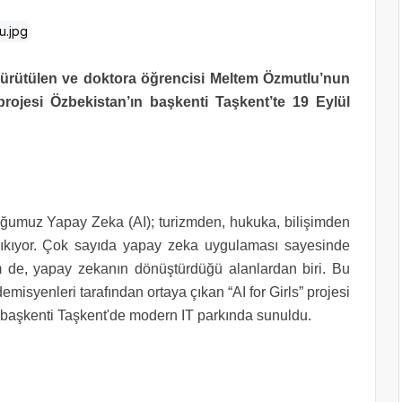
 yürütülen ve doktora öğrencisi Meltem Özmutlu’nun
projesi Özbekistan’ın başkenti Taşkent’te 19 Eylül
yduğumuz Yapay Zeka (AI); turizmden, hukuka, bilişimden
 çıkıyor. Çok sayıda yapay zeka uygulaması sayesinde
im de, yapay zekanın dönüştürdüğü alanlardan biri. Bu
syenleri tarafından ortaya çıkan “AI for Girls” projesi
n başkenti Taşkent'de modern IT parkında sunuldu.