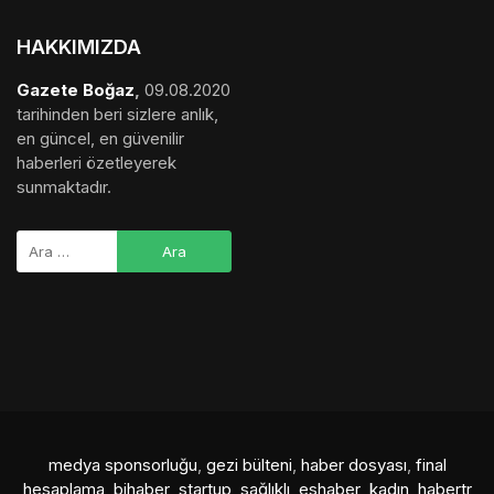
HAKKIMIZDA
Gazete Boğaz
,
09.08.2020
tarihinden beri sizlere anlık,
en güncel, en güvenilir
haberleri özetleyerek
sunmaktadır.
medya sponsorluğu
,
gezi bülteni
,
haber dosyası
,
final
hesaplama
,
bihaber
,
startup
,
sağlıklı
,
eshaber
,
kadın
,
habertr