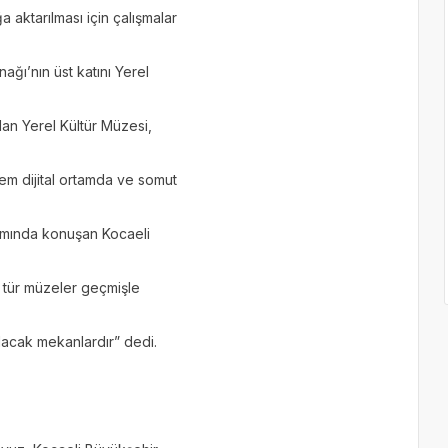
aktarılması için çalışmalar
ğı’nın üst katını Yerel
lan Yerel Kültür Müzesi,
em dijital ortamda ve somut
gramında konuşan Kocaeli
 tür müzeler geçmişle
lacak mekanlardır” dedi.