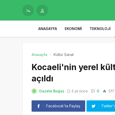
ANASAYFA
EKONOMI
TEKNOLOJI
Anasayfa
Kültür Sanat
Kocaeli'nin yerel k
açıldı
Gazete Boğaz
3 yıl önce
0
517
Facebook'ta Paylaş
Twitter'