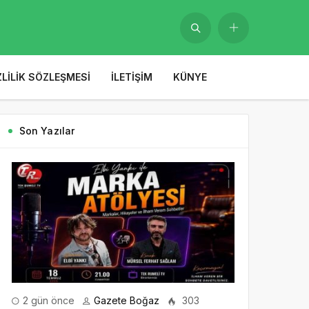
ZLILIK SÖZLEŞMESI
İLETIŞIM
KÜNYE
Son Yazılar
2 gün önce
Gazete Boğaz
303