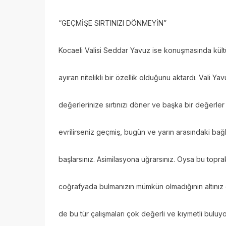
“GEÇMİŞE SIRTINIZI DÖNMEYİN”
Kocaeli Valisi Seddar Yavuz ise konuşmasında kültü
ayıran nitelikli bir özellik olduğunu aktardı. Vali Ya
değerlerinize sırtınızı döner ve başka bir değerl
evrilirseniz geçmiş, bugün ve yarın arasındaki ba
başlarsınız. Asimilasyona uğrarsınız. Oysa bu topra
coğrafyada bulmanızın mümkün olmadığının altınız
de bu tür çalışmaları çok değerli ve kıymetli buluy