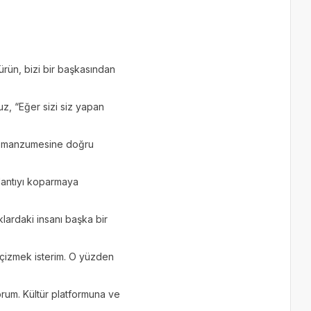
rün, bizi bir başkasından
vuz, “Eğer sizi siz yapan
er manzumesine doğru
ğlantıyı koparmaya
klardaki insanı başka bir
 çizmek isterim. O yüzden
orum. Kültür platformuna ve