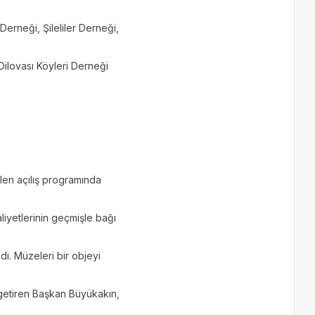
Derneği, Şileliler Derneği,
ilovası Köyleri Derneği
len açılış programında
iyetlerinin geçmişle bağı
i. Müzeleri bir objeyi
 getiren Başkan Büyükakın,