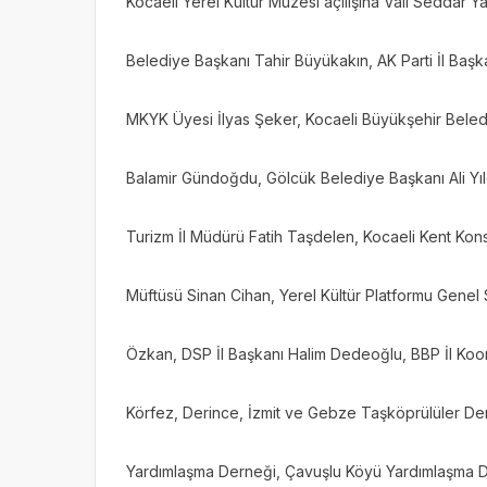
Kocaeli Yerel Kültür Müzesi açılışına Vali Seddar 
Belediye Başkanı Tahir Büyükakın, AK Parti İl Başka
MKYK Üyesi İlyas Şeker, Kocaeli Büyükşehir Beled
Balamir Gündoğdu, Gölcük Belediye Başkanı Ali Yıld
Turizm İl Müdürü Fatih Taşdelen, Kocaeli Kent Kons
Müftüsü Sinan Cihan, Yerel Kültür Platformu Genel Se
Özkan, DSP İl Başkanı Halim Dedeoğlu, BBP İl Ko
Körfez, Derince, İzmit ve Gebze Taşköprülüler Dern
Yardımlaşma Derneği, Çavuşlu Köyü Yardımlaşma D