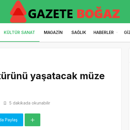
KÜLTÜR SANAT
MAGAZIN
SAĞLIK
HABERLER
GI
ültürünü yaşatacak müze
5 dakikada okunabilir
da Paylaş