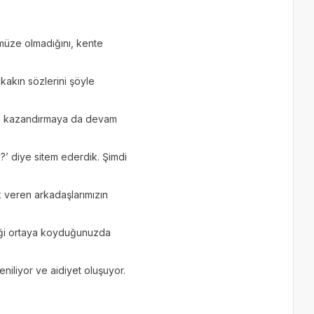
 müze olmadığını, kente
kakın sözlerini şöyle
ve kazandırmaya da devam
?’ diye sitem ederdik. Şimdi
 veren arkadaşlarımızın
meği ortaya koyduğunuzda
eniliyor ve aidiyet oluşuyor.