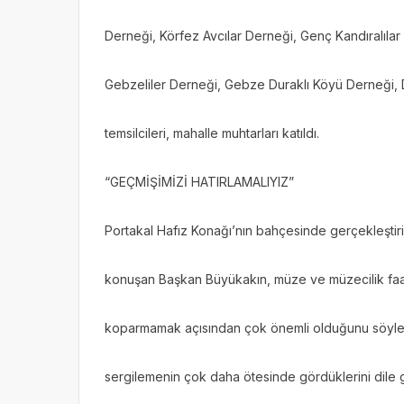
Derneği, Körfez Avcılar Derneği, Genç Kandıralılar 
Gebzeliler Derneği, Gebze Duraklı Köyü Derneği, D
temsilcileri, mahalle muhtarları katıldı.
“GEÇMİŞİMİZİ HATIRLAMALIYIZ”
Portakal Hafız Konağı’nın bahçesinde gerçekleştiri
konuşan Başkan Büyükakın, müze ve müzecilik faal
koparmamak açısından çok önemli olduğunu söyled
sergilemenin çok daha ötesinde gördüklerini dile