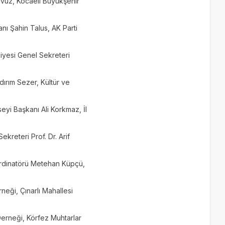
Yavuz, Kocaeli Büyükşehir
nı Şahin Talus, AK Parti
iyesi Genel Sekreteri
ırım Sezer, Kültür ve
eyi Başkanı Ali Korkmaz, İl
kreteri Prof. Dr. Arif
ordinatörü Metehan Küpçü,
eği, Çınarlı Mahallesi
erneği, Körfez Muhtarlar