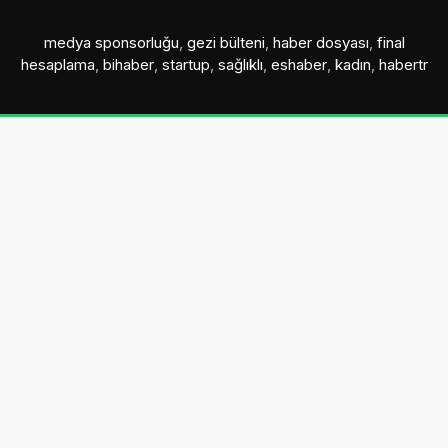
medya sponsorluğu
,
gezi bülteni
,
haber dosyası
,
final
hesaplama
,
bihaber
,
startup
,
sağlıklı
,
eshaber
,
kadın
,
habertr