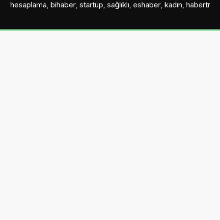
hesaplama
,
bihaber
,
startup
,
sağlıklı
,
eshaber
,
kadın
,
habertr