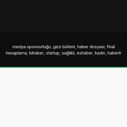
medya sponsorluğu
,
gezi bülteni
,
haber dosyası
,
final
hesaplama
,
bihaber
,
startup
,
sağlıklı
,
eshaber
,
kadın
,
habertr