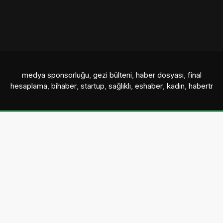
medya sponsorluğu
,
gezi bülteni
,
haber dosyası
,
final
hesaplama
,
bihaber
,
startup
,
sağlıklı
,
eshaber
,
kadın
,
habertr