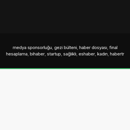
medya sponsorluğu
,
gezi bülteni
,
haber dosyası
,
final
hesaplama
,
bihaber
,
startup
,
sağlıklı
,
eshaber
,
kadın
,
habertr