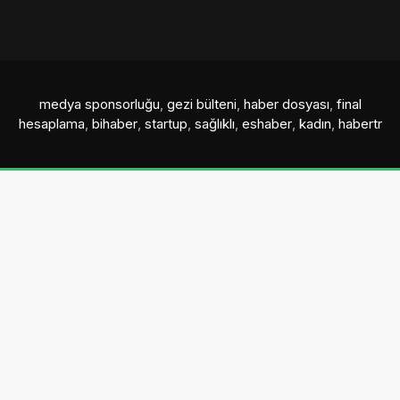
medya sponsorluğu
,
gezi bülteni
,
haber dosyası
,
final
hesaplama
,
bihaber
,
startup
,
sağlıklı
,
eshaber
,
kadın
,
habertr