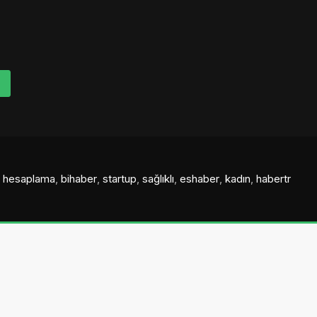
al hesaplama
,
bihaber
,
startup
,
sağlıklı
,
eshaber
,
kadın
,
habertr