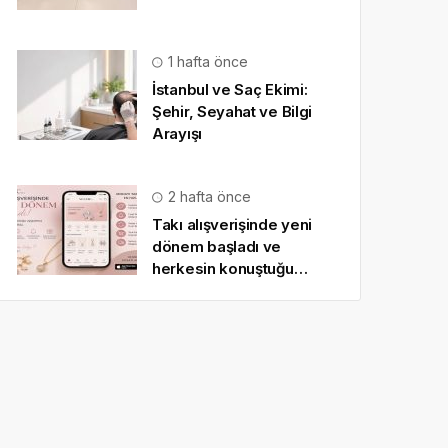
1 hafta önce
İstanbul ve Saç Ekimi:
Şehir, Seyahat ve Bilgi
Arayışı
2 hafta önce
Takı alışverişinde yeni
dönem başladı ve
herkesin konuştuğu
uygulama SO CHIC… oldu