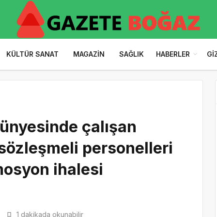
KÜLTÜR SANAT
MAGAZIN
SAĞLIK
HABERLER
GI
bünyesinde çalışan
sözleşmeli personelleri
osyon ihalesi
1 dakikada okunabilir