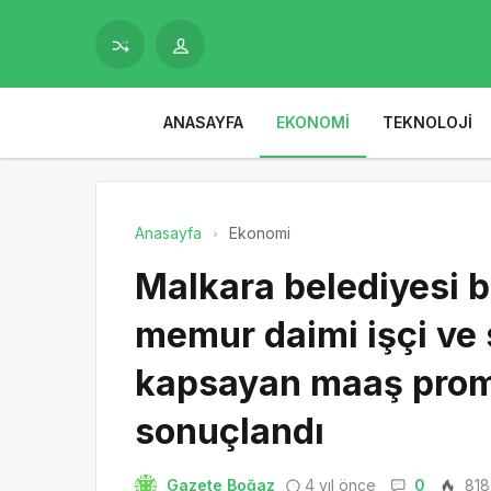
ANASAYFA
EKONOMI
TEKNOLOJI
Anasayfa
Ekonomi
Malkara belediyesi 
memur daimi işçi ve 
kapsayan maaş prom
sonuçlandı
Gazete Boğaz
4 yıl önce
0
818