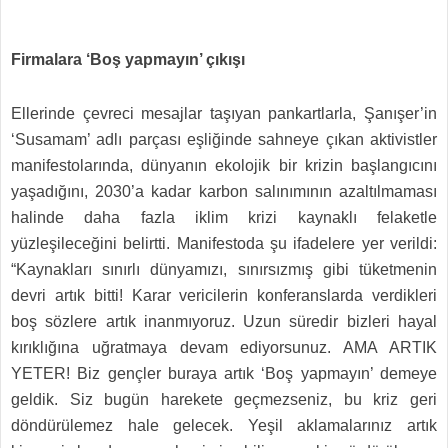
Firmalara ‘Boş yapmayın’ çıkışı
Ellerinde çevreci mesajlar taşıyan pankartlarla, Şanışer’in
‘Susamam’ adlı parçası eşliğinde sahneye çıkan aktivistler
manifestolarında, dünyanın ekolojik bir krizin başlangıcını
yaşadığını, 2030’a kadar karbon salınımının azaltılmaması
halinde daha fazla iklim krizi kaynaklı felaketle
yüzleşileceğini belirtti. Manifestoda şu ifadelere yer verildi:
“Kaynakları sınırlı dünyamızı, sınırsızmış gibi tüketmenin
devri artık bitti! Karar vericilerin konferanslarda verdikleri
boş sözlere artık inanmıyoruz. Uzun süredir bizleri hayal
kırıklığına uğratmaya devam ediyorsunuz. AMA ARTIK
YETER! Biz gençler buraya artık ‘Boş yapmayın’ demeye
geldik. Siz bugün harekete geçmezseniz, bu kriz geri
döndürülemez hale gelecek. Yeşil aklamalarınız artık