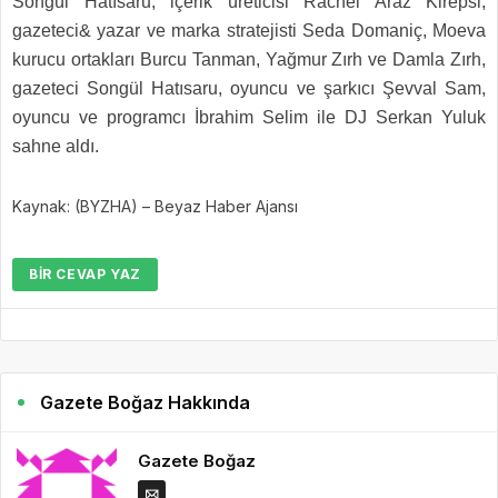
Songül Hatısaru, içerik üreticisi Rachel Araz Kirepsi,
gazeteci& yazar ve marka stratejisti Seda Domaniç, Moeva
kurucu ortakları Burcu Tanman, Yağmur Zırh ve Damla Zırh,
gazeteci Songül Hatısaru, oyuncu ve şarkıcı Şevval Sam,
oyuncu ve programcı İbrahim Selim ile DJ Serkan Yuluk
sahne aldı.
Kaynak: (BYZHA) – Beyaz Haber Ajansı
BIR CEVAP YAZ
Gazete Boğaz Hakkında
Gazete Boğaz