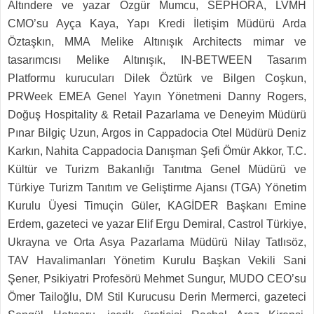
Altındere ve yazar Özgür Mumcu, SEPHORA, LVMH
CMO’su Ayça Kaya, Yapı Kredi İletişim Müdürü Arda
Öztaşkın, MMA Melike Altınışık Architects mimar ve
tasarımcısı Melike Altınışık, IN-BETWEEN Tasarım
Platformu kurucuları Dilek Öztürk ve Bilgen Coşkun,
PRWeek EMEA Genel Yayın Yönetmeni Danny Rogers,
Doğuş Hospitality & Retail Pazarlama ve Deneyim Müdürü
Pınar Bilgiç Uzun, Argos in Cappadocia Otel Müdürü Deniz
Karkın, Nahita Cappadocia Danışman Şefi Ömür Akkor, T.C.
Kültür ve Turizm Bakanlığı Tanıtma Genel Müdürü ve
Türkiye Turizm Tanıtım ve Geliştirme Ajansı (TGA) Yönetim
Kurulu Üyesi Timuçin Güler, KAGİDER Başkanı Emine
Erdem, gazeteci ve yazar Elif Ergu Demiral, Castrol Türkiye,
Ukrayna ve Orta Asya Pazarlama Müdürü Nilay Tatlısöz,
TAV Havalimanları Yönetim Kurulu Başkan Vekili Sani
Şener, Psikiyatri Profesörü Mehmet Sungur, MUDO CEO’su
Ömer Tailoğlu, DM Stil Kurucusu Derin Mermerci, gazeteci