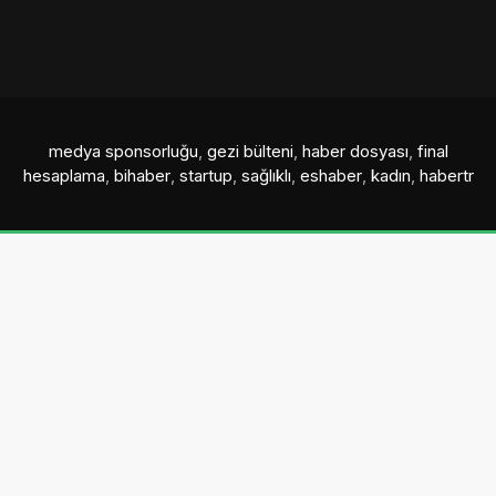
medya sponsorluğu
,
gezi bülteni
,
haber dosyası
,
final
hesaplama
,
bihaber
,
startup
,
sağlıklı
,
eshaber
,
kadın
,
habertr