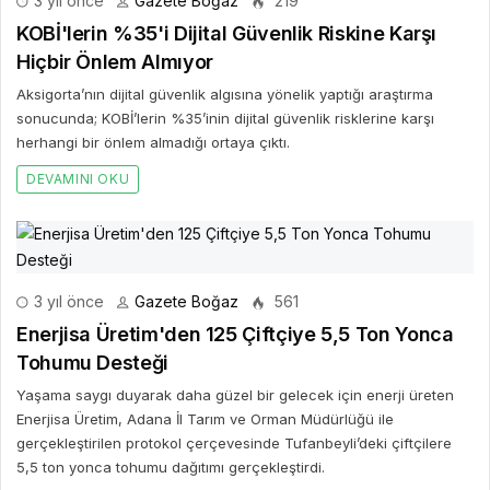
3 yıl önce
Gazete Boğaz
219
KOBİ'lerin %35'i Dijital Güvenlik Riskine Karşı
Hiçbir Önlem Almıyor
Aksigorta’nın dijital güvenlik algısına yönelik yaptığı araştırma
sonucunda; KOBİ’lerin %35’inin dijital güvenlik risklerine karşı
herhangi bir önlem almadığı ortaya çıktı.
DEVAMINI OKU
3 yıl önce
Gazete Boğaz
561
Enerjisa Üretim'den 125 Çiftçiye 5,5 Ton Yonca
Tohumu Desteği
Yaşama saygı duyarak daha güzel bir gelecek için enerji üreten
Enerjisa Üretim, Adana İl Tarım ve Orman Müdürlüğü ile
gerçekleştirilen protokol çerçevesinde Tufanbeyli’deki çiftçilere
5,5 ton yonca tohumu dağıtımı gerçekleştirdi.