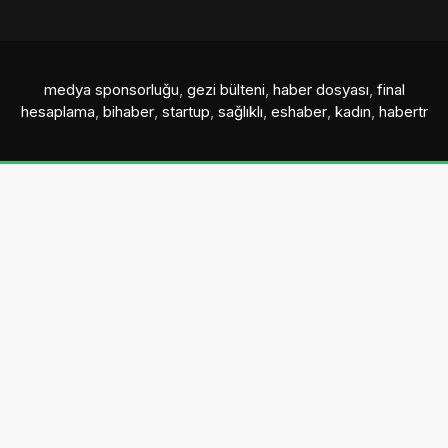
medya sponsorluğu
,
gezi bülteni
,
haber dosyası
,
final
hesaplama
,
bihaber
,
startup
,
sağlıklı
,
eshaber
,
kadın
,
habertr