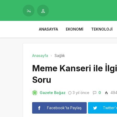
ANASAYFA
EKONOMI
TEKNOLOJI
Anasayfa
Sağlık
Meme Kanseri ile İlgi
Soru
Gazete Boğaz
3 yıl önce
0
49
Facebook'ta Paylaş
Twitter'