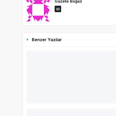
Gazete Boğaz
Benzer Yazılar
4
Çocuklarda Sağlıklı Uyku İçin 7 Etkili Öne
Günümüzde televizyon, tablet, akıllı telefon gibi iletiş
geç yatmasından şikayet ediyor.
DEVAMINI OKU
Bal arıları tehdit altında! Pestisitlerin ya