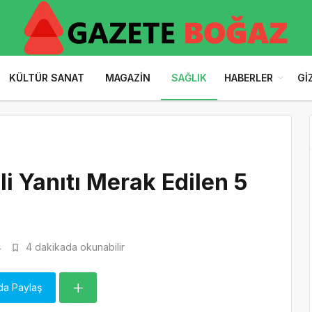
KÜLTÜR SANAT
MAGAZIN
SAĞLIK
HABERLER
GI
li Yanıtı Merak Edilen 5
4
4 dakikada okunabilir
da Paylaş