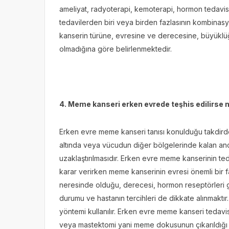
ameliyat, radyoterapi, kemoterapi, hormon tedavisi
tedavilerden biri veya birden fazlasının kombina
kanserin türüne, evresine ve derecesine, büyüklüğ
olmadığına göre belirlenmektedir.
4. Meme kanseri erken evrede teşhis edilirse ne
Erken evre meme kanseri tanısı konulduğu takdir
altında veya vücudun diğer bölgelerinde kalan anc
uzaklaştırılmasıdır. Erken evre meme kanserinin ted
karar verirken meme kanserinin evresi önemli bir
neresinde olduğu, derecesi, hormon reseptörleri gib
durumu ve hastanın tercihleri de dikkate alınmaktı
yöntemi kullanılır. Erken evre meme kanseri tedav
veya mastektomi yani meme dokusunun çıkarıldığı cer