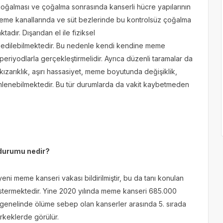
oğalması ve çoğalma sonrasında kanserli hücre yapılarının
meme kanallarında ve süt bezlerinde bu kontrolsüz çoğalma
adır. Dışarıdan el ile fiziksel
k edilebilmektedir. Bu nedenle kendi kendine meme
eriyodlarla gerçekleştirmelidir. Ayrıca düzenli taramalar da
kızarıklık, aşırı hassasiyet, meme boyutunda değişiklik,
mlenebilmektedir. Bu tür durumlarda da vakit kaybetmeden
 durumu nedir?
ni meme kanseri vakası bildirilmiştir, bu da tanı konulan
stermektedir. Yine 2020 yılında meme kanseri 685.000
genelinde ölüme sebep olan kanserler arasında 5. sırada
erkeklerde görülür.