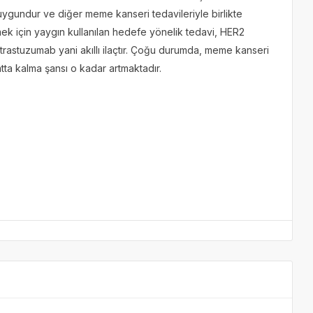
in uygundur ve diğer meme kanseri tedavileriyle birlikte
mek için yaygın kullanılan hedefe yönelik tedavi, HER2
 trastuzumab yani akıllı ilaçtır. Çoğu durumda, meme kanseri
atta kalma şansı o kadar artmaktadır.