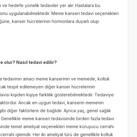
 ve hedefe yönelik tedaviler yer alır. Hastalara bu
syonu uygulanabilmektedir. Meme kanseri tedavi seçenekleri
üne, kanser hücrelerinin hormonlara duyarlı olup
 olur? Nasıl tedavi edilir?
de tedavinin amacı meme kanserinin ve memede, koltuk
ak tespit edilemeyen diğer kanser hücrelerinin
avisi kişiden kişiye farklılık gösterebilmektedir. Tedaviye
 faktördür. Ancak en uygun tedavi, kanserin memenin
i diğer faktörlere de bağlıdır. Ayrıca yaş, genel sağlık
r. Genellikle meme kanseri tedavisinde birden fazla tedavi
isinde temel ameliyat seçenekleri meme koruyucu cerrahi
rahi işlemdir. Her iki ameliyat türü de genellikle koltuk