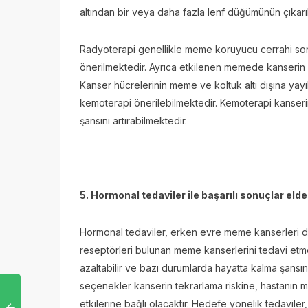
altından bir veya daha fazla lenf düğümünün çıkarı
Radyoterapi genellikle meme koruyucu cerrahi so
önerilmektedir. Ayrıca etkilenen memede kanserin nü
Kanser hücrelerinin meme ve koltuk altı dışına yay
kemoterapi önerilebilmektedir. Kemoterapi kanserin 
şansını artırabilmektedir.
5. Hormonal tedaviler ile başarılı sonuçlar elde 
Hormonal tedaviler, erken evre meme kanserleri d
reseptörleri bulunan meme kanserlerini tedavi etmek 
azaltabilir ve bazı durumlarda hayatta kalma şansını a
seçenekler kanserin tekrarlama riskine, hastanın 
etkilerine bağlı olacaktır. Hedefe yönelik tedaviler,