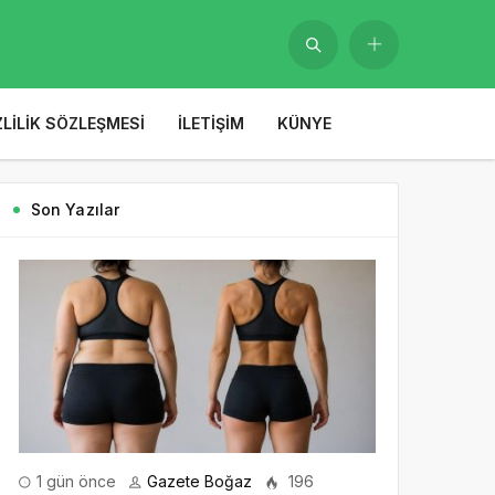
ZLILIK SÖZLEŞMESI
İLETIŞIM
KÜNYE
Son Yazılar
1 gün önce
Gazete Boğaz
196