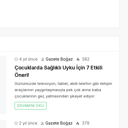
 yıl önce
Gazete Boğaz
582
ri!
im araçlarının yaygınlaşmasıyla pek çok anne baba çocuklarının
2 yıl önce
Gazete Boğaz
379
ygın kullanımı, bal arılarını tehdit ediyor!