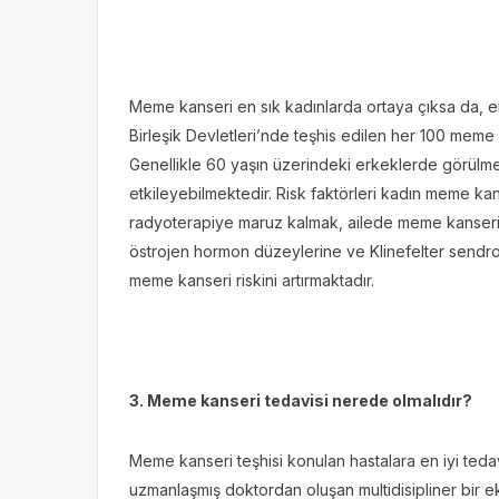
Meme kanseri en sık kadınlarda ortaya çıksa da, 
Birleşik Devletleri’nde teşhis edilen her 100 meme
Genellikle 60 yaşın üzerindeki erkeklerde görülm
etkileyebilmektedir. Risk faktörleri kadın meme kanse
radyoterapiye maruz kalmak, ailede meme kanseri
östrojen hormon düzeylerine ve Klinefelter sendro
meme kanseri riskini artırmaktadır.
3. Meme kanseri tedavisi nerede olmalıdır?
Meme kanseri teşhisi konulan hastalara en iyi tedav
uzmanlaşmış doktordan oluşan multidisipliner bir 