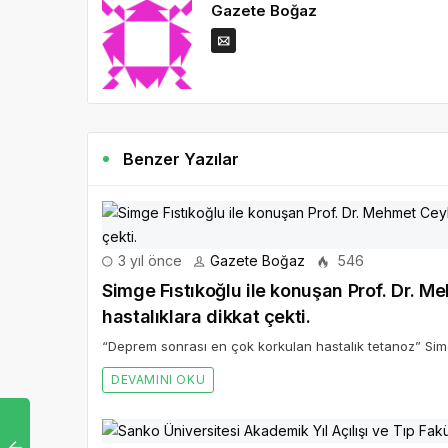
Gazete Boğaz
Benzer Yazılar
3 yıl önce
Gazete Boğaz
546
Simge Fıstıkoğlu ile konuşan Prof. Dr. 
hastalıklara dikkat çekti.
“Deprem sonrası en çok korkulan hastalık tetanoz” Simg
DEVAMINI OKU