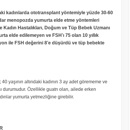
aki kadınlarda ototransplant yöntemiyle yüzde 30-60
kadar menopozda yumurta elde etme yöntemleri
 ise Kadın Hastalıkları, Doğum ve Tüp Bebek Uzmanı
urta elde edilemeyen ve FSH’ı 75 olan 10 yıllık
on ile FSH değerini 8’e düşürdü ve tüp bebekte
 40 yaşının altındaki kadının 3 ay adet görememe ve
 durumudur. Özellikle guatrı olan, ailede erken
nlar yumurta yetmezliğine girebilir.
OR