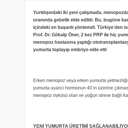
Yurtdışındaki iki yeni çalışmada, menopozd
oranında gebelik elde edildi. Bu, bugüne 
içindeki en başarılı yöntemdi. Türkiye’den
Prof. Dr. Gökalp Öner, 2 kez PRP ile hiç yum
menopoz hastasına yaptığı ototransplantasy
yumurta toplayıp embriyo elde etti
Erken menopoz veya erken yumurta yetmezliği;
yumurta uyarıcı hormonun 40’ın üzerine çıkması
menopoz öyküsü olan ve yoğun strese bağlı kadı
YENİ YUMURTA ÜRETİMİ SAĞLANABİLİY