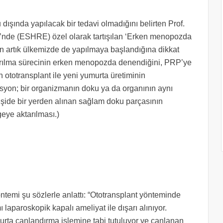
ında yapılacak bir tedavi olmadığını belirten Prof.
’nde (ESHRE) özel olarak tartışılan ‘Erken menopozda
erin artık ülkemizde de yapılmaya başlandığına dikkat
uyarılma sürecinin erken menopozda denendiğini, PRP’ye
 ototransplant ile yeni yumurta üretiminin
asyon; bir organizmanın doku ya da organının aynı
işide bir yerden alınan sağlam doku parçasının
eye aktarılması.)
öntemi şu sözlerle anlattı: “Ototransplant yönteminde
aparoskopik kapalı ameliyat ile dışarı alınıyor.
rta canlandırma işlemine tabi tutuluyor ve canlanan