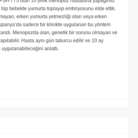
FSH’ı 75 olan 10 yıllık menopoz hastasına yaptığımız
 tüp bebekte yumurta toplayıp embriyosunu elde ettik.
amayan, erken yumurta yetmezliği olan veya erken
İspanya’da sadece bir klinikte uygulanan bu yöntem
şlandı. Menopozda olan, genetik bir sorunu olmayan ve
ılabilir. Hasta aynı gün taburcu edilir ve 10 ay
 uygulanabileceğini anlattı.