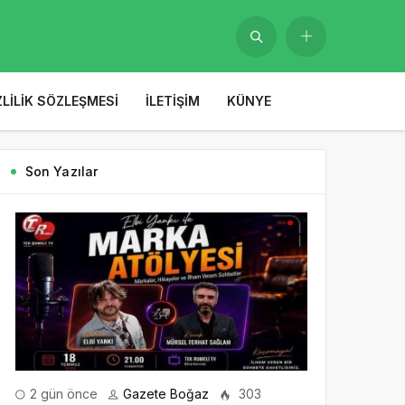
ZLILIK SÖZLEŞMESI
İLETIŞIM
KÜNYE
Son Yazılar
2 gün önce
Gazete Boğaz
303