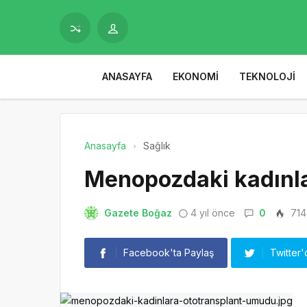
ANASAYFA
EKONOMI
TEKNOLOJI
Anasayfa
Sağlık
Menopozdaki kadınl
Gazete Boğaz
4 yıl önce
0
714
Facebook'ta Paylaş
Twitter'