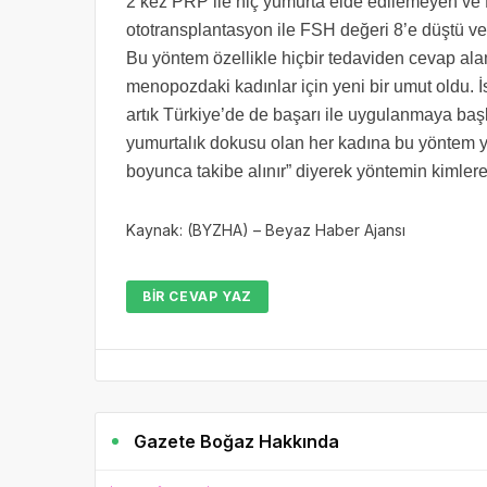
2 kez PRP ile hiç yumurta elde edilemeyen ve 
ototransplantasyon ile FSH değeri 8’e düştü ve
Bu yöntem özellikle hiçbir tedaviden cevap al
menopozdaki kadınlar için yeni bir umut oldu. 
artık Türkiye’de de başarı ile uygulanmaya ba
yumurtalık dokusu olan her kadına bu yöntem yap
boyunca takibe alınır” diyerek yöntemin kimlere
Kaynak: (BYZHA) – Beyaz Haber Ajansı
BIR CEVAP YAZ
Gazete Boğaz Hakkında