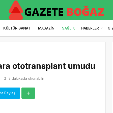
KÜLTÜR SANAT
MAGAZIN
SAĞLIK
HABERLER
GI
ara ototransplant umudu
3 dakikada okunabilir
da Paylaş