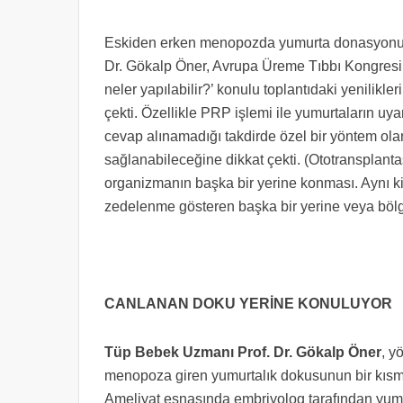
Eskiden erken menopozda yumurta donasyonu dış
Dr. Gökalp Öner, Avrupa Üreme Tıbbı Kongresi
neler yapılabilir?’ konulu toplantıdaki yenilikl
çekti. Özellikle PRP işlemi ile yumurtaların 
cevap alınamadığı takdirde özel bir yöntem olan
sağlanabileceğine dikkat çekti. (Ototransplant
organizmanın başka bir yerine konması. Aynı k
zedelenme gösteren başka bir yerine veya bölg
CANLANAN DOKU YERİNE KONULUYOR
Tüp Bebek Uzmanı Prof. Dr. Gökalp Öner
, y
menopoza giren yumurtalık dokusunun bir kısmı l
Ameliyat esnasında embriyolog tarafından yumu