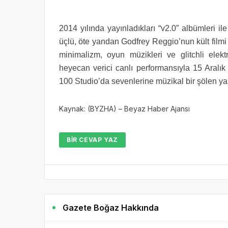
2014 yılında yayınladıkları “v2.0” albümleri i
üçlü, öte yandan Godfrey Reggio’nun kült filmi
minimalizm, oyun müzikleri ve glitchli elek
heyecan verici canlı performansıyla 15 Aralı
100 Studio’da sevenlerine müzikal bir şölen ya
Kaynak: (BYZHA) – Beyaz Haber Ajansı
BIR CEVAP YAZ
Gazete Boğaz Hakkında