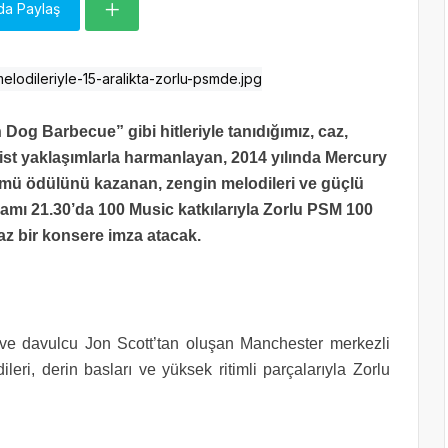
da Paylaş
g Barbecue” gibi hitleriyle tanıdığımız, caz,
ist yaklaşımlarla harmanlayan, 2014 yılında Mercury
lbümü ödülünü kazanan, zengin melodileri ve güçlü
amı 21.30’da 100 Music katkılarıyla Zorlu PSM 100
z bir konsere imza atacak.
a ve davulcu Jon Scott’tan oluşan Manchester merkezli
ri, derin basları ve yüksek ritimli parçalarıyla Zorlu