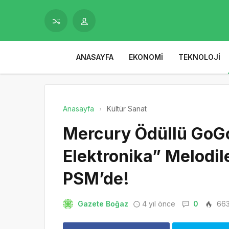
ANASAYFA
EKONOMI
TEKNOLOJI
Anasayfa
Kültür Sanat
Mercury Ödüllü GoG
Elektronika” Melodile
PSM’de!
Gazete Boğaz
4 yıl önce
0
66