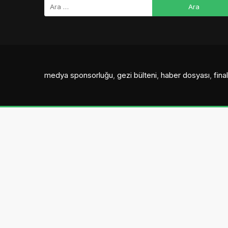
medya sponsorluğu
,
gezi bülteni
,
haber dosyası
,
fin