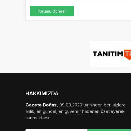
Yorumu Gönder
HAKKIMIZDA
Gazete Boğaz
,
09.08.2020 tarihinden beri sizlere
anlık, en güncel, en güvenilir haberleri özetleyerek
sunmaktadır.