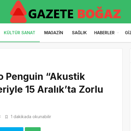
KÜLTÜR SANAT
MAGAZIN
SAĞLIK
HABERLER
GI
o Penguin “Akustik
riyle 15 Aralık’ta Zorlu
3
1 dakikada okunabilir