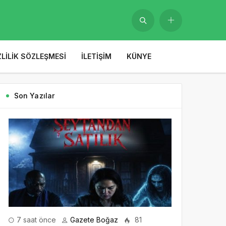
ZLILIK SÖZLEŞMESI
İLETIŞIM
KÜNYE
Son Yazılar
7 saat önce
Gazete Boğaz
81