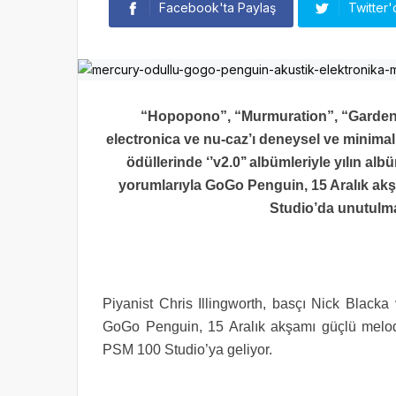
Facebook'ta Paylaş
Twitter'
“Hopopono”, “Murmuration”, “Garden Do
electronica ve nu-caz’ı deneysel ve minimal
ödüllerinde ‘’v2.0’’ albümleriyle yılın a
yorumlarıyla GoGo Penguin, 15 Aralık akş
Studio’da unutulma
Piyanist Chris Illingworth, basçı Nick Black
GoGo Penguin, 15 Aralık akşamı güçlü melodile
PSM 100 Studio’ya geliyor.