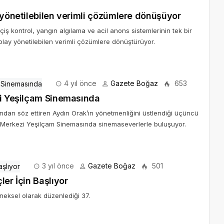
 yönetilebilen verimli çözümlere dönüşüyor
iş kontrol, yangın algılama ve acil anons sistemlerinin tek bir
olay yönetilebilen verimli çözümlere dönüştürüyor.
4 yıl önce
Gazete Boğaz
653
zi Yeşilçam Sinemasında
ından söz ettiren Aydın Orak’ın yönetmenliğini üstlendiği üçüncü
tür Merkezi Yeşilçam Sinemasında sinemaseverlerle buluşuyor.
3 yıl önce
Gazete Boğaz
501
ler İçin Başlıyor
eneksel olarak düzenlediği 37.