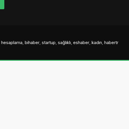
al hesaplama
,
bihaber
,
startup
,
sağlıklı
,
eshaber
,
kadın
,
habertr