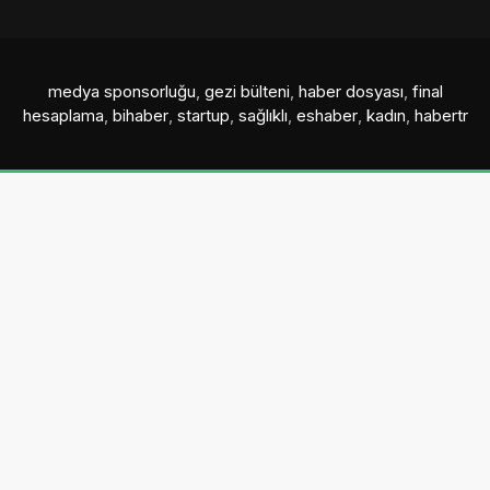
medya sponsorluğu
,
gezi bülteni
,
haber dosyası
,
final
hesaplama
,
bihaber
,
startup
,
sağlıklı
,
eshaber
,
kadın
,
habertr