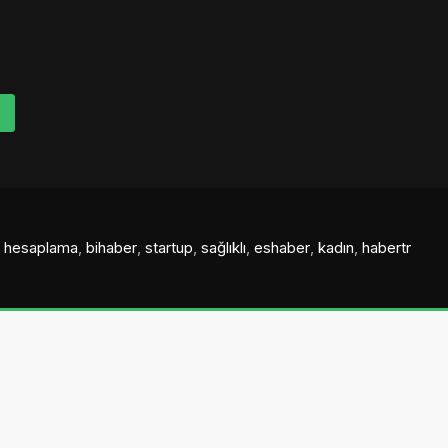
al hesaplama
,
bihaber
,
startup
,
sağlıklı
,
eshaber
,
kadın
,
habertr