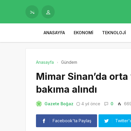
ANASAYFA
EKONOMI
TEKNOLOJI
Anasayfa
Gündem
Mimar Sinan’da orta
bakıma alındı
Gazete Boğaz
4 yıl önce
0
66
Facebook'ta Paylaş
Twitter'