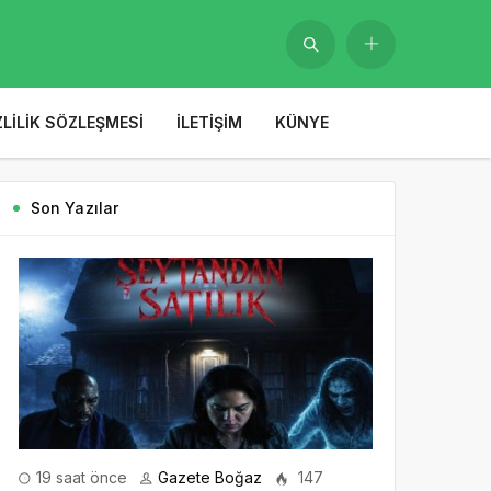
ZLILIK SÖZLEŞMESI
İLETIŞIM
KÜNYE
Son Yazılar
19 saat önce
Gazete Boğaz
147