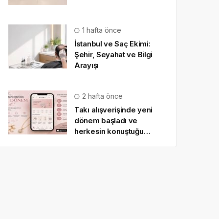
1 hafta önce
İstanbul ve Saç Ekimi:
Şehir, Seyahat ve Bilgi
Arayışı
2 hafta önce
Takı alışverişinde yeni
dönem başladı ve
herkesin konuştuğu
uygulama SO CHIC… oldu