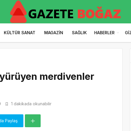
KÜLTÜR SANAT
MAGAZIN
SAĞLIK
HABERLER
GI
 yürüyen merdivenler
9
1 dakikada okunabilir
da Paylaş