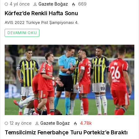
4 yıl önce
Gazete Boğaz
669
Körfez’de Renkli Hafta Sonu
AVIS 2022 Türkiye Pist Şampiyonası 4.
DEVAMINI OKU
12 ay önce
Gazete Boğaz
4.78k
Temsilcimiz Fenerbahçe Turu Portekiz’e Bıraktı