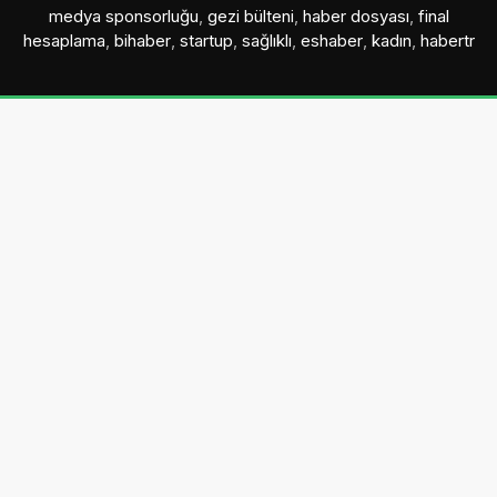
medya sponsorluğu
,
gezi bülteni
,
haber dosyası
,
final
hesaplama
,
bihaber
,
startup
,
sağlıklı
,
eshaber
,
kadın
,
habertr