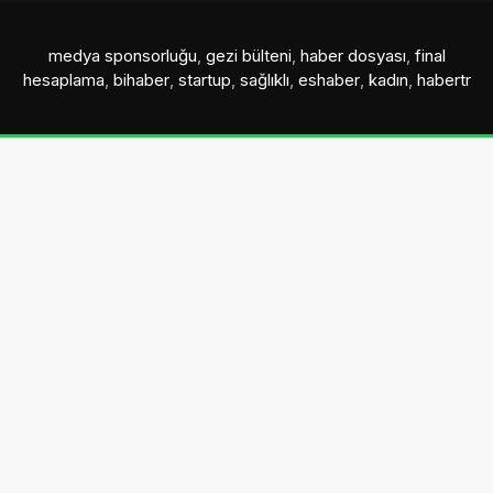
medya sponsorluğu
,
gezi bülteni
,
haber dosyası
,
final
hesaplama
,
bihaber
,
startup
,
sağlıklı
,
eshaber
,
kadın
,
habertr