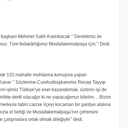
başkanı Mehmet Salih Kalınbacak ‘’ Devletimiz ile
ruz. Tüm fedakârlığımız Mustafakemalpaşa için.’’ Dedi.
ekte 131 mahalle muhtarına konuşma yapan
anar ‘’ Sözlerime Cumhurbaşkanımız Recep Tayyip
m işimiz Türkiye’ye eser kazandırmak, sizlerin işi de
likte dertli olacağız ki ne yapacağımızı bilelim… Bizim
merkeze tabiri caizse ilçeyi kocaman bir şantiye alalına
mızla el birliği ile Mustafakemalpaşa’nın çehresini
e çalışmalara ortak olmak dileğiyle’’ dedi.