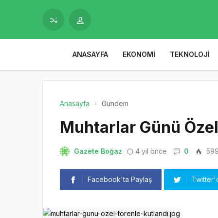
ANASAYFA
EKONOMI
TEKNOLOJI
Anasayfa
Gündem
Muhtarlar Günü Özel
Gazete Boğaz
4 yıl önce
0
59
Facebook'ta Paylaş
Twitter'