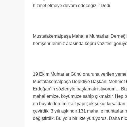
hizmet etmeye devam edeceğiz.’’ Dedi.
Mustafakemalpaşa Mahalle Muhtarları Derneği 
hemşehrilerimiz arasında köprü vazifesi görüyo
19 Ekim Muhtarlar Günü onuruna verilen yem
Mustafakemalpaşa Belediye Başkanı Mehmet K
Erdoğan’ın sözleriyle başlamak istiyorum… Bizi
mahallemize, köyümüze sahip çıkmaktır. Hep bir
en büyük derdimiz alt yapı çok şükür kırsaldan 
çevirdik. 3 yılı aşkındır 131 mahalle muhtarları
değiştirdik. Bu yolu birlikte yürüyoruz. Daha nic