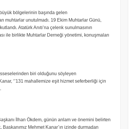
 büyük bölgelerinin başında gelen
an muhtarlar unutulmadı. 19 Ekim Muhtarlar Günü,
utlandı. Atatürk Anıtı’na çelenk sunulmasının
sı ile birlikte Muhtarlar Derneği yönetimi, konuşmaları
sseselerinden biri olduğunu söyleyen
r, ‘’131 mahallemize eşit hizmet seferberliği için
.
aşkanı İlhan Ökdem, günün anlam ve önemini belirten
ek, Başkanımız Mehmet Kanar’ın izinde durmadan