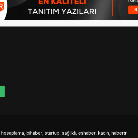
al hesaplama
,
bihaber
,
startup
,
sağlıklı
,
eshaber
,
kadın
,
habertr