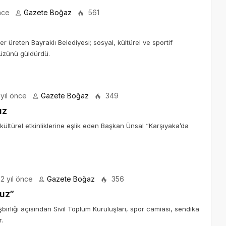
nce
Gazete Boğaz
561
er üreten Bayraklı Belediyesi; sosyal, kültürel ve sportif
 yüzünü güldürdü.
yıl önce
Gazete Boğaz
349
ız
 kültürel etkinliklerine eşlik eden Başkan Ünsal “Karşıyaka’da
2 yıl önce
Gazete Boğaz
356
ruz”
irliği açısından Sivil Toplum Kuruluşları, spor camiası, sendika
.