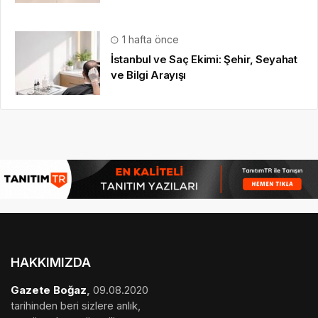
1 hafta önce
İstanbul ve Saç Ekimi: Şehir, Seyahat
ve Bilgi Arayışı
HAKKIMIZDA
Gazete Boğaz
,
09.08.2020
tarihinden beri sizlere anlık,