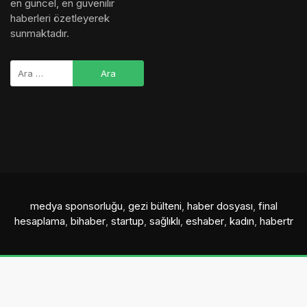
en güncel, en güvenilir
haberleri özetleyerek
sunmaktadır.
medya sponsorluğu
,
gezi bülteni
,
haber dosyası
,
final
hesaplama
,
bihaber
,
startup
,
sağlıklı
,
eshaber
,
kadın
,
habertr