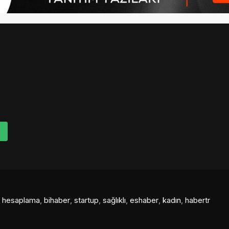
al hesaplama
,
bihaber
,
startup
,
sağlıklı
,
eshaber
,
kadın
,
habertr