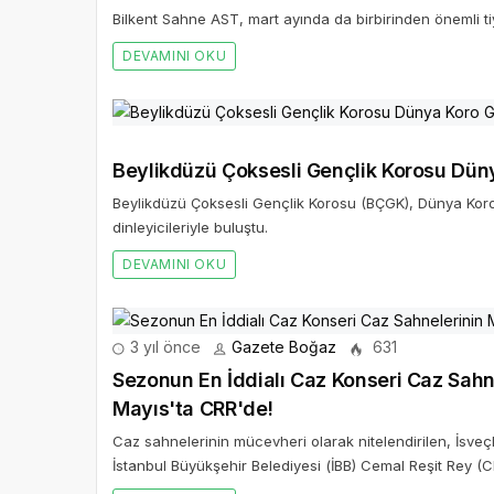
Bilkent Sahne AST, mart ayında da birbirinden önemli ti
DEVAMINI OKU
Beylikdüzü Çoksesli Gençlik Korosu Dün
Beylikdüzü Çoksesli Gençlik Korosu (BÇGK), Dünya Ko
dinleyicileriyle buluştu.
DEVAMINI OKU
3 yıl önce
Gazete Boğaz
631
Sezonun En İddialı Caz Konseri Caz Sahnelerinin Mücevheri Lars Danielsson 20
Mayıs'ta CRR'de!
Caz sahnelerinin mücevheri olarak nitelendirilen, İsve
İstanbul Büyükşehir Belediyesi (İBB) Cemal Reşit Rey 