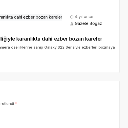
4 yıl önce
Gazete Boğaz
iğiyle karanlıkta dahi ezber bozan kareler
amera özelliklerine sahip Galaxy S22 Serisiyle ezberleri bozmaya
aretlendi
*