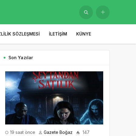
ZLILIK SÖZLEŞMESI
İLETIŞIM
KÜNYE
Son Yazılar
19 saat önce
Gazete Boğaz
147