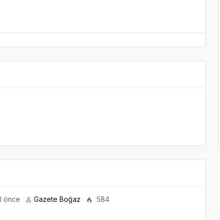
ıl önce
Gazete Boğaz
584