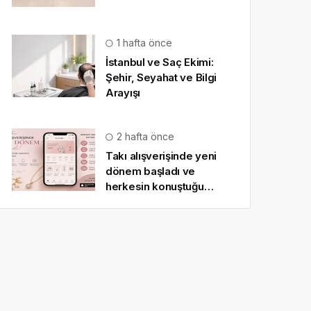
1 hafta önce
İstanbul ve Saç Ekimi:
Şehir, Seyahat ve Bilgi
Arayışı
2 hafta önce
Takı alışverişinde yeni
dönem başladı ve
herkesin konuştuğu
uygulama SO CHIC… oldu