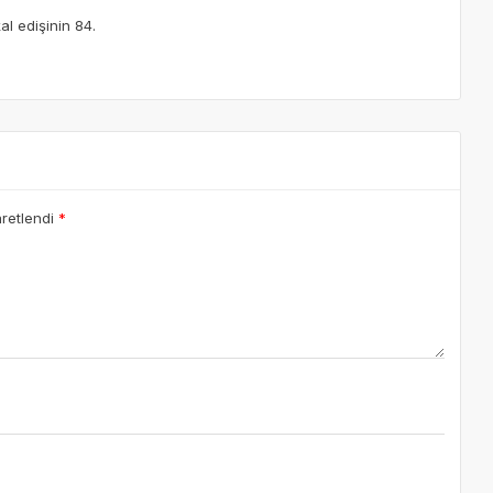
l edişinin 84.
aretlendi
*