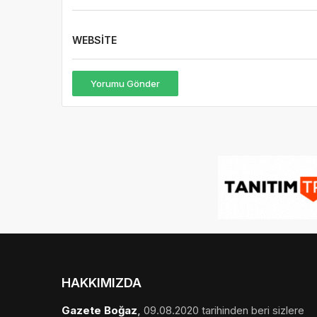
WEBSITE
Yorumu Gönder
HAKKIMIZDA
Gazete Boğaz
,
09.08.2020 tarihinden beri sizlere