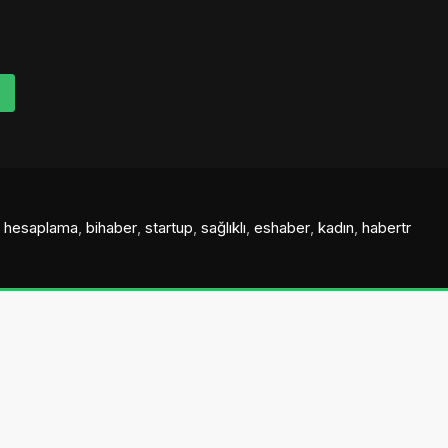
al hesaplama
,
bihaber
,
startup
,
sağlıklı
,
eshaber
,
kadın
,
habertr