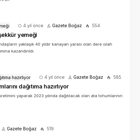
4 yıl önce
Gazete Boğaz
554
şekkür yemeği
aşların yaklaşık 40 yıldır kanayan yarası olan dere ıslah
mına kazandırıldı.
4 yıl önce
Gazete Boğaz
585
larını dağıtıma hazırlıyor
etimini yaparak 2023 yılında dağıtılacak olan ata tohumlarının
Gazete Boğaz
519