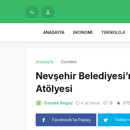
ANASAYFA
EKONOMI
TEKNOLOJI
Anasayfa
Gündem
Nevşehir Belediyesi
Atölyesi
Gazete Boğaz
4 yıl önce
0
67
Facebook'ta Paylaş
Twitter'