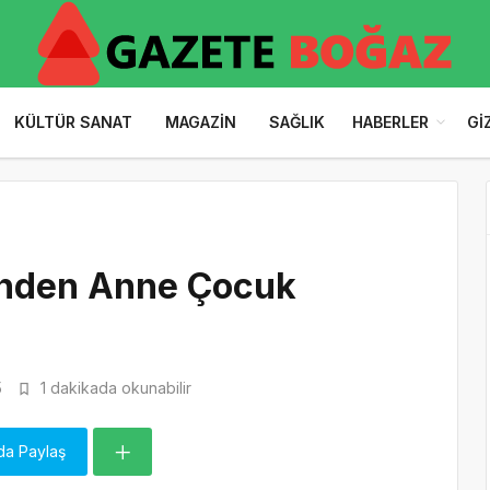
KÜLTÜR SANAT
MAGAZIN
SAĞLIK
HABERLER
GI
’nden Anne Çocuk
5
1 dakikada okunabilir
da Paylaş