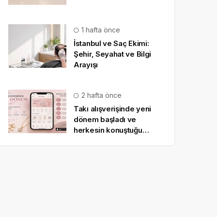
1 hafta önce
İstanbul ve Saç Ekimi:
Şehir, Seyahat ve Bilgi
Arayışı
2 hafta önce
Takı alışverişinde yeni
dönem başladı ve
herkesin konuştuğu
uygulama SO CHIC… oldu