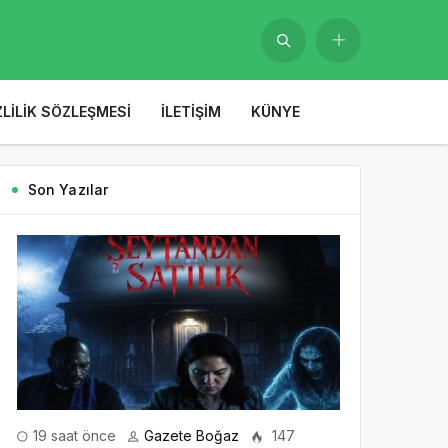
ZLILIK SÖZLEŞMESI
İLETIŞIM
KÜNYE
Son Yazılar
19 saat önce
Gazete Boğaz
147