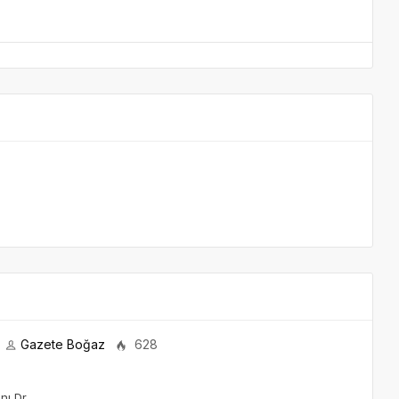
Gazete Boğaz
628
nı Dr.