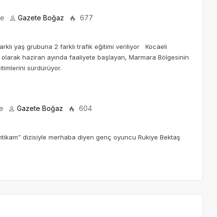
ce
Gazete Boğaz
677
rklı yaş grubuna 2 farklı trafik eğitimi veriliyor Kocaeli
ı olarak haziran ayında faaliyete başlayan, Marmara Bölgesinin
timlerini sürdürüyor.
ce
Gazete Boğaz
604
 İntikam” dizisiyle merhaba diyen genç oyuncu Rukiye Bektaş