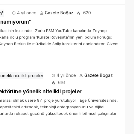
4 yıl önce
Gazete Boğaz
620
 Katlanamıyorum"
zikali’nin kulisinde! Zorlu PSM YouTube kanalında Zeynep
kaha dolu program ‘Kuliste Röveşata’nın yeni bölüm konuğu;
n Kayhan Berkin ile müzikalde Sally karakterini canlandıran Gizem
4 yıl önce
Gazete Boğaz
616
 tarım ve gıda sektörüne yönelik nitelikli projeler
slararası olmak üzere 87 proje yürütülüyor Ege Üniversitesinde,
asitesini artıracak, teknoloji entegrasyonunu ve dijital
rlarda rekabet gücünü yükseltecek önemli bilimsel çalışmalar