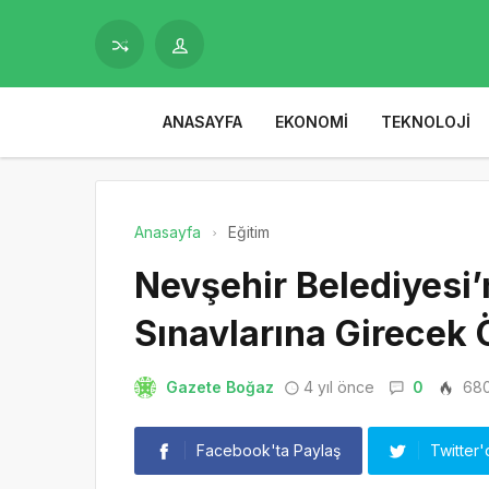
ANASAYFA
EKONOMI
TEKNOLOJI
Anasayfa
Eğitim
Nevşehir Belediyesi
Sınavlarına Girecek
Gazete Boğaz
4 yıl önce
0
68
Facebook'ta Paylaş
Twitter'