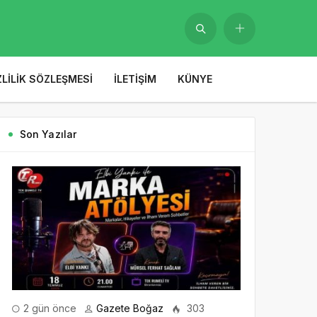
ZLILIK SÖZLEŞMESI
İLETIŞIM
KÜNYE
Son Yazılar
2 gün önce
Gazete Boğaz
303