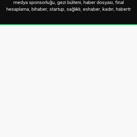
medya sponsorluğu
,
gezi bülteni
,
haber dosyası
,
final
hesaplama
,
bihaber
,
startup
,
sağlıklı
,
eshaber
,
kadın
,
habertr