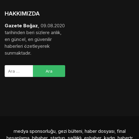
HAKKIMIZDA
Gazete Boğaz
,
09.08.2020
tarihinden beri sizlere anlık,
en güncel, en güvenilir
haberleri özetleyerek
sunmaktadır.
medya sponsorluğu
,
gezi bülteni
,
haber dosyası
,
final
hesaplama
,
bihaber
,
startup
,
sağlıklı
,
eshaber
,
kadın
,
habertr