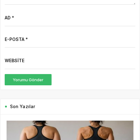
10 saat önce
Gazete Boğaz
99
Kilo Vermek mi, Yağ Vermek mi? Aynı Şey
Sanıyoruz Ama Değil!
Tartıya çıktığınızda ibrenin aşağı indiğini görmek çoğu insan için
büyük bir motivasyon kaynağıdır. Hatta kilo verme süreci çoğu
zaman yalnızca tartıda görülen rakamlarla değerlendirilir. “Bu...
DEVAMINI OKU
2 gün önce
7 Ağustos Haftasında Vizyona
Girecek Filmler
4 gün önce
Mürsel Ferhat Sağlam Tek Rumeli
Tv’de Marka Atölyesi Programına
Konuk Oldu