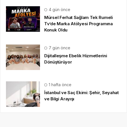
HAKKIMIZDA
Gazete Boğaz
,
09.08.2020
tarihinden beri sizlere anlık,
en güncel, en güvenilir
haberleri özetleyerek
sunmaktadır.
medya sponsorluğu
,
gezi bülteni
,
haber dosyası
,
final
hesaplama
,
bihaber
,
startup
,
sağlıklı
,
eshaber
,
kadın
,
habertr