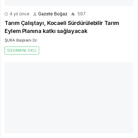
4 yıl önce
Gazete Boğaz
531
Basmane’de yeni bir yaşam alanı doğuyor
İzmir Büyükşehir Belediyesi Bıçakçıhan’ı Gaziler Caddesi ile
buluşturdu İzmir Büyükşehir Belediye Başkanı Tunç Soyer’in
kamulaştırarak kente kazandırdığı Yıldız Sineması ile Bıçakçı Han’ın
ardından aynı bölgedeki üzerinde eski Sosyal Güvenlik Kurumu
binasının bulunduğu arazi de kentlilerin kullanımına sunuluyor.