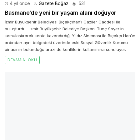
DEVAMINI OKU
4 yıl önce
Gazete Boğaz
482
Nilüfer’de kentsel gıda politikası için ilk adım
atıldı
Nilüfer Belediyesi, Nilüfer’in kentsel gıda politikasını oluşturmak
için ilk adımı attı.
DEVAMINI OKU
2 yıl önce
Gazete Boğaz
386
Başkan İbrahim Sandıkçı: “Samsun’un en büyük
engelsiz parkını vatandaşlarımızın hizmetine
sunduk”