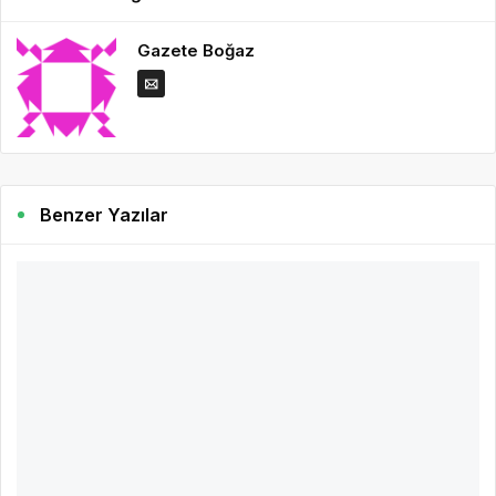
Gazete Boğaz
Benzer Yazılar
4 yıl önce
Gazete Boğaz
597
Tarım Çalıştayı, Kocaeli Sürdürülebilir Tarım
Eylem Planına katkı sağlayacak
ŞURA Başkanı Dr.
DEVAMINI OKU