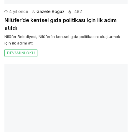
Canik Belediye Başkanı İbrahim Sandıkçı, Samsun’un en büyük ve
kapsamlı engelsiz parkını ilçeye kazandırdıkları belirtti.
DEVAMINI OKU
Bir Cevap Yaz
E-posta hesabınız yayımlanmayacak. Gerekli alanlar işaretlendi
*
BIR YORUM YAZ
AD *