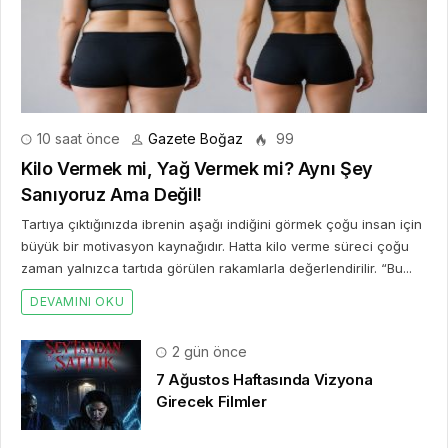
7 gün önce
Dijitalleşme Ebelik Hizmetlerini
Dönüştürüyor
1 hafta önce
İstanbul ve Saç Ekimi: Şehir, Seyahat
ve Bilgi Arayışı