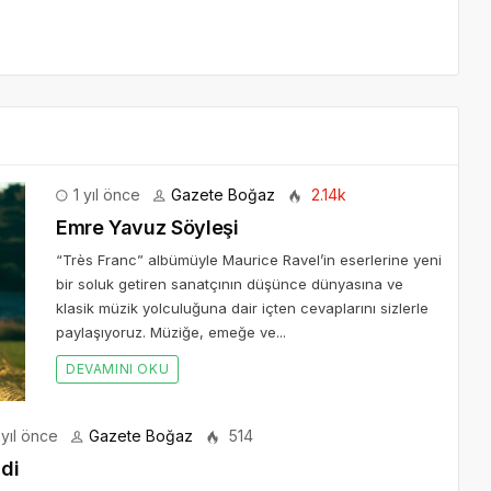
1 yıl önce
Gazete Boğaz
2.14k
Emre Yavuz Söyleşi
“Très Franc” albümüyle Maurice Ravel’in eserlerine yeni
bir soluk getiren sanatçının düşünce dünyasına ve
klasik müzik yolculuğuna dair içten cevaplarını sizlerle
paylaşıyoruz. Müziğe, emeğe ve...
DEVAMINI OKU
yıl önce
Gazete Boğaz
514
ldi