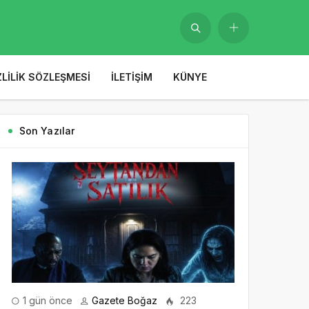
ZLILIK SÖZLEŞMESI
İLETIŞIM
KÜNYE
Son Yazılar
1 gün önce
Gazete Boğaz
223