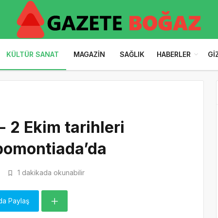
KÜLTÜR SANAT
MAGAZIN
SAĞLIK
HABERLER
GI
 2 Ekim tarihleri
 bomontiada’da
2
1 dakikada okunabilir
da Paylaş