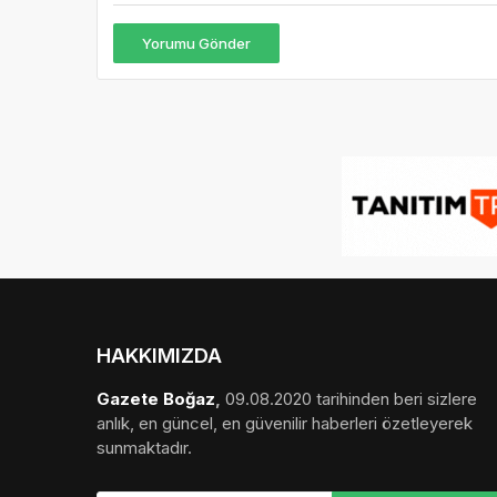
Yorumu Gönder
HAKKIMIZDA
Gazete Boğaz
,
09.08.2020 tarihinden beri sizlere
anlık, en güncel, en güvenilir haberleri özetleyerek
sunmaktadır.