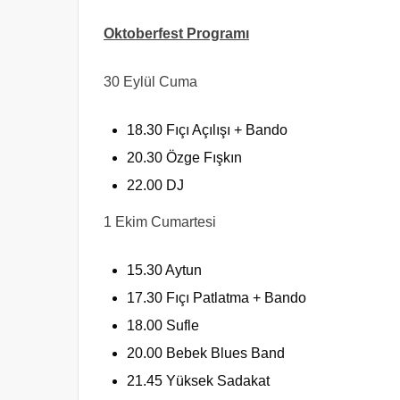
Oktoberfest Programı
30 Eylül Cuma
18.30 Fıçı Açılışı + Bando
20.30 Özge Fışkın
22.00 DJ
1 Ekim Cumartesi
15.30 Aytun
17.30 Fıçı Patlatma + Bando
18.00 Sufle
20.00 Bebek Blues Band
21.45 Yüksek Sadakat