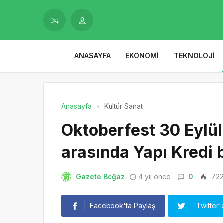
ANASAYFA
EKONOMI
TEKNOLOJI
Anasayfa
Kültür Sanat
Oktoberfest 30 Eylül-
arasında Yapı Kredi
Gazete Boğaz
4 yıl önce
0
72
Facebook'ta Paylaş
Twitter'