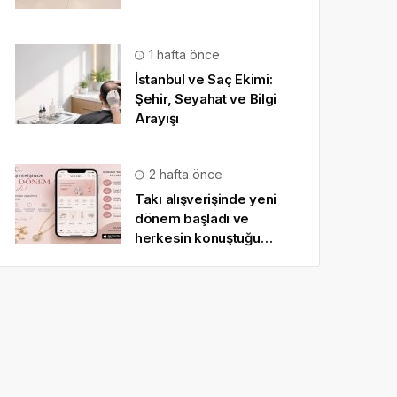
1 hafta önce
İstanbul ve Saç Ekimi:
Şehir, Seyahat ve Bilgi
Arayışı
2 hafta önce
Takı alışverişinde yeni
dönem başladı ve
herkesin konuştuğu
uygulama SO CHIC… oldu