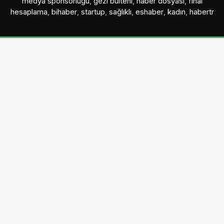
medya sponsorluğu
,
gezi bülteni
,
haber dosyası
,
final
hesaplama
,
bihaber
,
startup
,
sağlıklı
,
eshaber
,
kadın
,
habertr