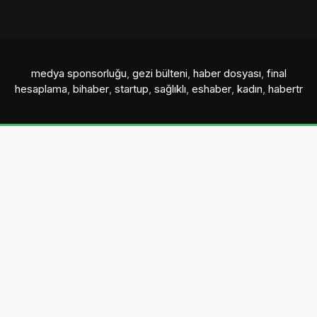
medya sponsorluğu
,
gezi bülteni
,
haber dosyası
,
final
hesaplama
,
bihaber
,
startup
,
sağlıklı
,
eshaber
,
kadın
,
habertr