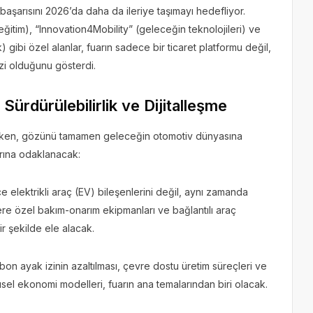
aşarısını 2026’da daha da ileriye taşımayı hedefliyor.
ğitim), “Innovation4Mobility” (geleceğin teknolojileri) ve
 gibi özel alanlar, fuarın sadece bir ticaret platformu değil,
i olduğunu gösterdi.
ürdürülebilirlik ve Dijitalleşme
tlarken, gözünü tamamen geleceğin otomotiv dünyasına
arına odaklanacak:
 elektrikli araç (EV) bileşenlerini değil, aynı zamanda
lere özel bakım-onarım ekipmanları ve bağlantılı araç
ir şekilde ele alacak.
on ayak izinin azaltılması, çevre dostu üretim süreçleri ve
sel ekonomi modelleri, fuarın ana temalarından biri olacak.