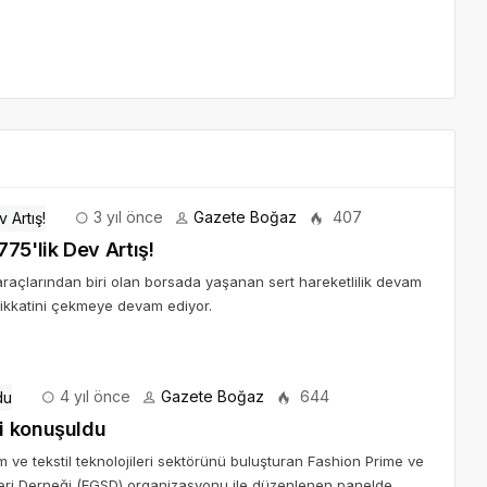
3 yıl önce
Gazete Boğaz
407
75'lik Dev Artış!
raçlarından biri olan borsada yaşanan sert hareketlilik devam
dikkatini çekmeye devam ediyor.
4 yıl önce
Gazete Boğaz
644
i konuşuldu
ve tekstil teknolojileri sektörünü buluşturan Fashion Prime ve
eri Derneği (EGSD) organizasyonu ile düzenlenen panelde,