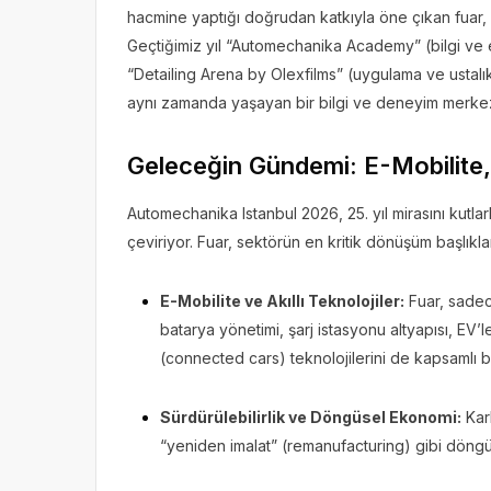
hacmine yaptığı doğrudan katkıyla öne çıkan fuar, b
Geçtiğimiz yıl “Automechanika Academy” (bilgi ve e
“Detailing Arena by Olexfilms” (uygulama ve ustalık)
aynı zamanda yaşayan bir bilgi ve deneyim merkez
Geleceğin Gündemi: E-Mobilite, S
Automechanika Istanbul 2026, 25. yıl mirasını ku
çeviriyor. Fuar, sektörün en kritik dönüşüm başlıkl
E-Mobilite ve Akıllı Teknolojiler:
Fuar, sadece
batarya yönetimi, şarj istasyonu altyapısı, EV’
(connected cars) teknolojilerini de kapsamlı b
Sürdürülebilirlik ve Döngüsel Ekonomi:
Karb
“yeniden imalat” (remanufacturing) gibi döngü