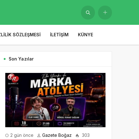
ZLILIK SÖZLEŞMESI
İLETIŞIM
KÜNYE
Son Yazılar
2 gün önce
Gazete Boğaz
303