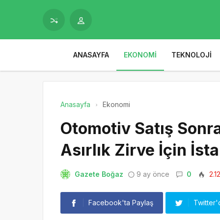
ANASAYFA
EKONOMI
TEKNOLOJI
Anasayfa
Ekonomi
Otomotiv Satış Sonr
Asırlık Zirve İçin İs
Gazete Boğaz
9 ay önce
0
2.1
Facebook'ta Paylaş
Twitter'