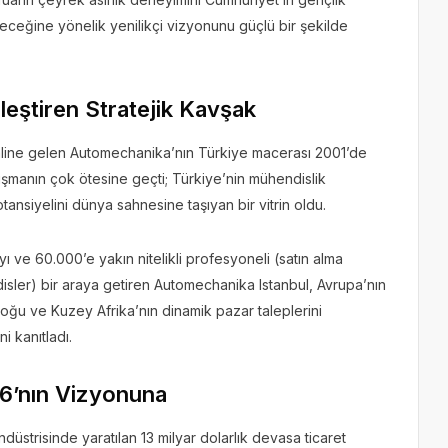
leceğine yönelik yenilikçi vizyonunu güçlü bir şekilde
leştiren Stratejik Kavşak
haline gelen Automechanika’nın Türkiye macerası 2001’de
luşmanın çok ötesine geçti; Türkiye’nin mühendislik
otansiyelini dünya sahnesine taşıyan bir vitrin oldu.
yı ve 60.000’e yakın nitelikli profesyoneli (satın alma
ndisler) bir araya getiren Automechanika Istanbul, Avrupa’nın
 Doğu ve Kuzey Afrika’nın dinamik pazar taleplerini
i kanıtladı.
26’nın Vizyonuna
endüstrisinde yaratılan 13 milyar dolarlık devasa ticaret