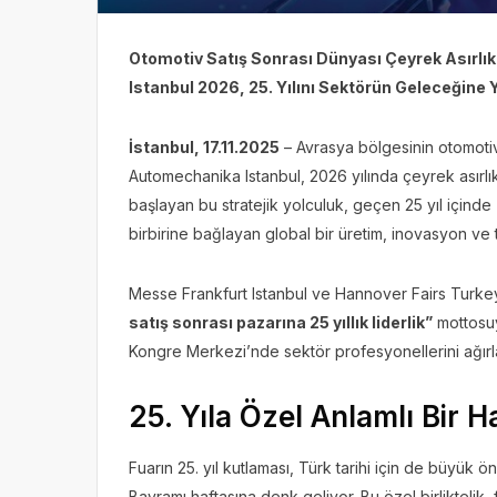
Otomotiv Satış Sonrası Dünyası Çeyrek Asırlık
Istanbul 2026, 25. Yılını Sektörün Geleceğine 
İstanbul, 17.11.2025
– Avrasya bölgesinin otomotiv 
Automechanika Istanbul, 2026 yılında çeyrek asırlık
başlayan bu stratejik yolculuk, geçen 25 yıl içinde 
birbirine bağlayan global bir üretim, inovasyon ve 
Messe Frankfurt Istanbul ve Hannover Fairs Turkey’n
satış sonrası pazarına 25 yıllık liderlik”
mottosuy
Kongre Merkezi’nde sektör profesyonellerini ağır
25. Yıla Özel Anlamlı Bir H
Fuarın 25. yıl kutlaması, Türk tarihi için de büyük
Bayramı haftasına denk geliyor. Bu özel birliktelik,