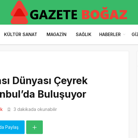
KÜLTÜR SANAT
MAGAZIN
SAĞLIK
HABERLER
GI
ası Dünyası Çeyrek
tanbul’da Buluşuyor
2k
3 dakikada okunabilir
da Paylaş