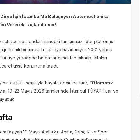
 Zirve İçin İstanbul’da Buluşuyor: Automechanika
Yön Vererek Taçlandırıyor!
satış sonrası endüstrisindeki tartışmasız lider platformu
 görkemli bir mirası kutlamaya hazırlanıyor. 2001 yılında
Türkiye’yi sadece bir pazar olmaktan çıkarıp, kıtaları
ticaret üssü konumuna taşıdı.
in güçlü sinerjisiyle hayata geçirilen fuar,
“Otomotiv
la, 19–22 Mayıs 2026 tarihlerinde İstanbul TÜYAP Fuar ve
layacak.
afta
 önem taşıyan 19 Mayıs Atatürk’ü Anma, Gençlik ve Spor
 fuarın çeyrek asırlık deneyimini Cumhuriyet’in gençlik