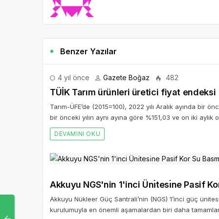
Benzer Yazılar
4 yıl önce
Gazete Boğaz
482
TÜİK Tarım ürünleri üretici fiyat endeksi
Tarım-ÜFE’de (2015=100), 2022 yılı Aralık ayında bir ön
bir önceki yılın aynı ayına göre %151,03 ve on iki aylık 
DEVAMINI OKU
Akkuyu NGS'nin 1'inci Ünı̇tesı̇ne Pasif Ko
Akkuyu Nükleer Güç Santrali’nin (NGS) 1’inci güç ünites
kurulumuyla en önemli aşamalardan biri daha tamamlan