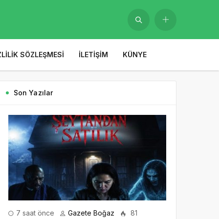
ZLILIK SÖZLEŞMESI
İLETIŞIM
KÜNYE
Son Yazılar
7 saat önce
Gazete Boğaz
81