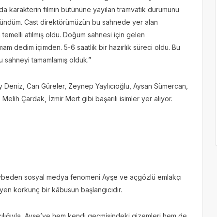
a karakterin filmin bütününe yayılan tramvatik durumunu
üşündüm. Cast direktörümüzün bu sahnede yer alan
temelli atılmış oldu. Doğum sahnesi için gelen
m dedim içimden. 5-6 saatlik bir hazırlık süreci oldu. Bu
bu sahneyi tamamlamış olduk.”
ay Deniz, Can Güreler, Zeynep Yaylıcıoğlu, Aysan Sümercan,
lih Çardak, İzmir Mert gibi başarılı isimler yer alıyor.
kaybeden sosyal medya fenomeni Ayşe ve açgözlü emlakçı
ekleyen korkunç bir kâbusun başlangıcıdır.
racılığıyla, Ayşe’ye hem kendi geçmişindeki gizemleri hem de