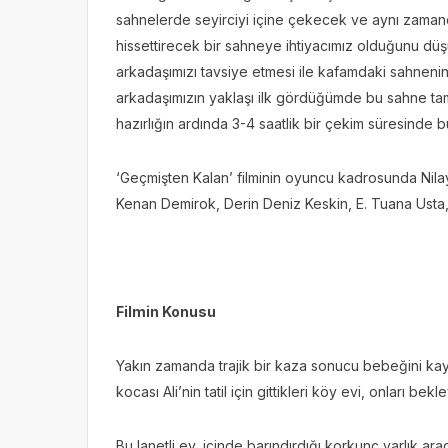
sahnelerde seyirciyi içine çekecek ve aynı zamand
hissettirecek bir sahneye ihtiyacımız olduğunu d
arkadaşımızı tavsiye etmesi ile kafamdaki sahnenin 
arkadaşımızın yaklaşı ilk gördüğümde bu sahne tama
hazırlığın ardında 3-4 saatlik bir çekim süresinde 
‘Geçmişten Kalan’ filminin oyuncu kadrosunda Nil
Kenan Demirok, Derin Deniz Keskin, E. Tuana Usta, Me
Filmin Konusu
Yakın zamanda trajik bir kaza sonucu bebeğini 
kocası Ali’nin tatil için gittikleri köy evi, onları b
Bu lanetli ev, içinde barındırdığı korkunç varlık a