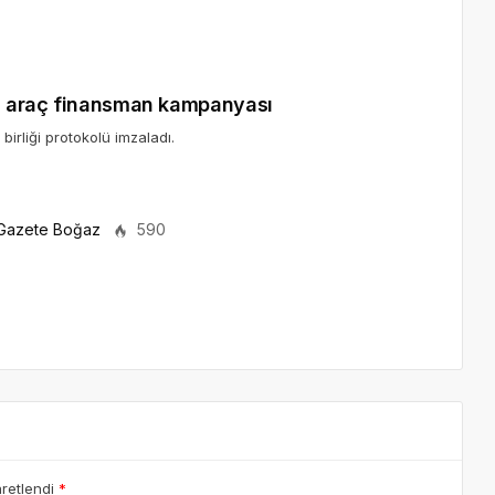
ri araç finansman kampanyası
birliği protokolü imzaladı.
Gazete Boğaz
590
aretlendi
*