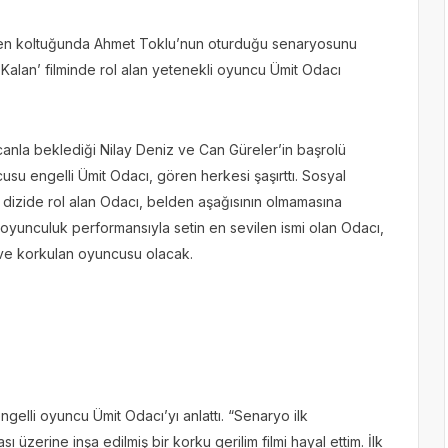
men koltuğunda Ahmet Toklu’nun oturduğu senaryosunu
 Kalan’ filminde rol alan yetenekli oyuncu Ümit Odacı
anla beklediği Nilay Deniz ve Can Güreler’in başrolü
cusu engelli Ümit Odacı, gören herkesi şaşırttı. Sosyal
dizide rol alan Odacı, belden aşağısının olmamasına
oyunculuk performansıyla setin en sevilen ismi olan Odacı,
n ve korkulan oyuncusu olacak.
gelli oyuncu Ümit Odacı’yı anlattı. “Senaryo ilk
zerine inşa edilmiş bir korku gerilim filmi hayal ettim. İlk