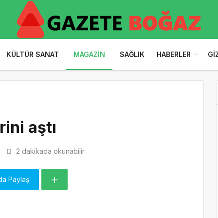
KÜLTÜR SANAT
MAGAZIN
SAĞLIK
HABERLER
GI
ini aştı
2 dakikada okunabilir
da Paylaş