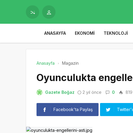
ANASAYFA
EKONOMI
TEKNOLOJI
Anasayfa
Magazin
Oyunculukta engeller
Gazete Boğaz
2 yıl önce
0
819
Facebook'ta Paylaş
Twitter'