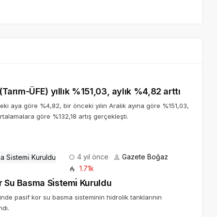
 (Tarım-ÜFE) yıllık %151,03, aylık %4,82 arttı
ceki aya göre %4,82, bir önceki yılın Aralık ayına göre %151,03,
ortalamalara göre %132,18 artış gerçekleşti.
4 yıl önce
Gazete Boğaz
1.71k
r Su Basma Sı̇stemı̇ Kuruldu
inde pasif kor su basma sisteminin hidrolik tanklarının
dı.