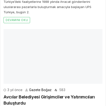
Türkiye’deki faaliyetlerine 1988 yılında ihracat gönderilerini
uluslararası pazarlarla buluşturmak amacıyla başlayan UPS
Türkiye, bugün 2.
DEVAMINI OKU
3 yıl önce
Gazete Boğaz
583
Avcılar Belediyesi Girişimciler ve Yatırımcıları
Buluşturdu
Avcılar Belediyesi girişimci gençler için yürüttüğü inovasyon
çalışmalarına bir yenisini daha ekledi.
DEVAMINI OKU
3 yıl önce
Gazete Boğaz
424
Atık İstatistikleri, 2022