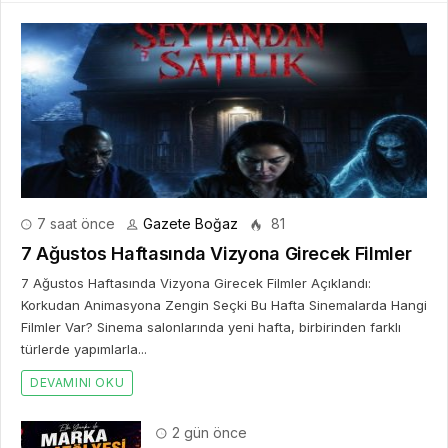
7 saat önce
Gazete Boğaz
81
7 Ağustos Haftasında Vizyona Girecek Filmler
7 Ağustos Haftasında Vizyona Girecek Filmler Açıklandı:
Korkudan Animasyona Zengin Seçki Bu Hafta Sinemalarda Hangi
Filmler Var? Sinema salonlarında yeni hafta, birbirinden farklı
türlerde yapımlarla...
DEVAMINI OKU
2 gün önce
Mürsel Ferhat Sağlam Tek Rumeli
Tv’de Marka Atölyesi Programına
Konuk Oldu
5 gün önce
Dijitalleşme Ebelik Hizmetlerini
Dönüştürüyor