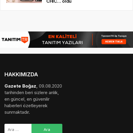
HAKKIMIZDA
Gazete Boğaz
,
09.08.2020
tarihinden beri sizlere anlık,
en güncel, en güvenilir
haberleri özetleyerek
sunmaktadır.
medya sponsorluğu
,
gezi bülteni
,
haber dosyası
,
final
hesaplama
,
bihaber
,
startup
,
sağlıklı
,
eshaber
,
kadın
,
habertr