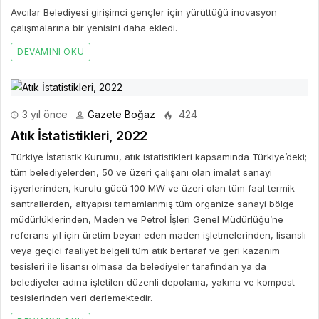
Türkiye İstatistik Kurumu, atık istatistikleri kapsamında Türkiye’deki;
tüm belediyelerden, 50 ve üzeri çalışanı olan imalat sanayi
işyerlerinden, kurulu gücü 100 MW ve üzeri olan tüm faal termik
santrallerden, altyapısı tamamlanmış tüm organize sanayi bölge
müdürlüklerinden, Maden ve Petrol İşleri Genel Müdürlüğü’ne
referans yıl için üretim beyan eden maden işletmelerinden, lisanslı
veya geçici faaliyet belgeli tüm atık bertaraf ve geri kazanım
tesisleri ile lisansı olmasa da belediyeler tarafından ya da
belediyeler adına işletilen düzenli depolama, yakma ve kompost
tesislerinden veri derlemektedir.
DEVAMINI OKU
4 yıl önce
Gazete Boğaz
612
Varlıklarıyla Lider Küresel Borsa Bitfinex, Artık
Büyüyen Türkiye Pazarında
Dünyanın en büyük likiditeye sahip kripto para borsalarından biri