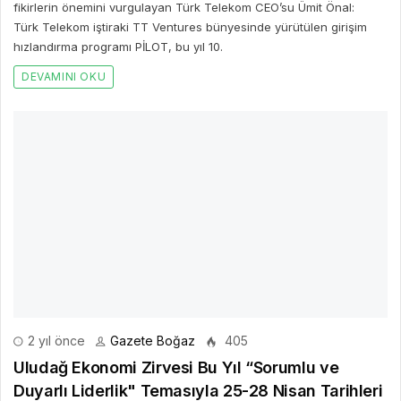
2 yıl önce
Gazete Boğaz
405
Uludağ Ekonomi Zirvesi Bu Yıl “Sorumlu ve
Duyarlı Liderlik" Temasıyla 25-28 Nisan Tarihleri
Arasında Sapanca'da Düzenlenecek
Türkiye ve bölgenin en etkili iş ve ekonomi zirvesi UEZ (Uludağ
Ekonomi Zirvesi) 25-28 Nisan 2024 tarihleri arasında Sapanca’da
NG Enjoy otelde düzenlenecek.
DEVAMINI OKU