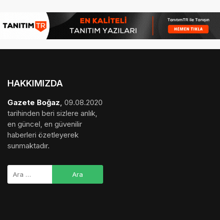
medya sponsorluğu
,
gezi bülteni
,
haber dosyası
,
final
hesaplama
,
bihaber
,
startup
,
sağlıklı
,
eshaber
,
kadın
,
habertr