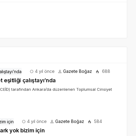
4 yıl önce
Gazete Boğaz
688
 eşitliği çalıştayı’nda
i (CEİD) tarafından Ankara’da düzenlenen Toplumsal Cinsiyet
4 yıl önce
Gazete Boğaz
584
ark yok bizim için