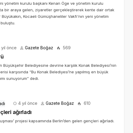
eni yönetim kurulu başkanı Kenan Öge ve yönetim kurulu
ta bir araya gelen, ziyaretler gerçekleştirerek kente dair ortak
ir Büyükakın, Kocaeli Gümüşhaneliler Vakfı'nın yeni yönetim
buluştu.
 yıl önce
Gazete Boğaz
569
rü
n Büyükşehir Belediyesine devrine karşılık Konak Belediyesi’nin
risi karşısında “Bu Konak Belediyesi’ne yapılmış en büyük
rımı sunuyorum” dedi.
4 yıl önce
Gazete Boğaz
610
leri ağırladı
luşması’ projesi kapsamında Berlin’den gelen gençleri ağırladı.