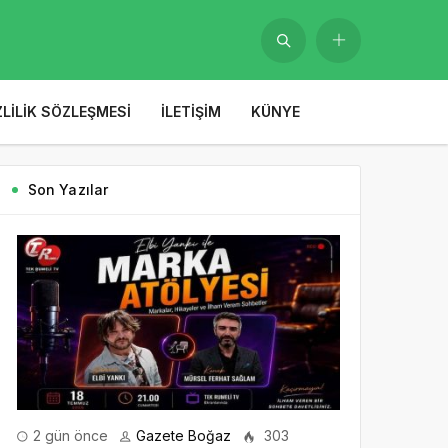
ZLILIK SÖZLEŞMESI
İLETIŞIM
KÜNYE
Son Yazılar
2 gün önce
Gazete Boğaz
303