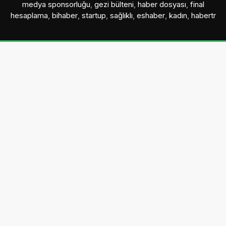
medya sponsorluğu
,
gezi bülteni
,
haber dosyası
,
final
hesaplama
,
bihaber
,
startup
,
sağlıklı
,
eshaber
,
kadın
,
habertr