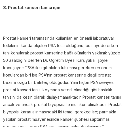
8. Prostat kanseri tanısı için!
Prostat kanseri taramasında kullanılan en önemli laboratuvar
tetkikinin kanda ölçülen PSA testi olduğunu, bu sayede erken
tanı konularak prostat kanserine bağlı ölümlerin yaklaşık yüzde
50 azaldığını belirten Dr. Öğretim Üyesi Karşıyakalı şöyle
konuşuyor: “PSA ile ilgili akılda tutulması gereken en önemli
konulardan biri ise PSA’nın prostat kanserine değil prostat
bezine özgü bir belirteç olduğudur. Yani hiçbir PSA seviyesi
prostat kanseri tanısı koymada yeterli olmadığı gibi hastalık
tanısını da kesin olarak dışlayamamaktadır. Prostat kanseri tanısı
ancak ve ancak prostat biyopsisi ile mümkün olmaktadır. Prostat
biyopsisi kararı alınmasındaki iki temel gerekçe ise; parmakla
yapılan prostat muayenesinde kanser şüphesi saptanması
ve/veya yaşa göre PSA seviyesinin yüksek olmasıdır.”