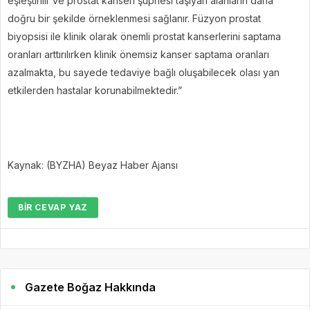
eşleştirilir ve prostat kanseri şüphesi taşıyan alanların daha
doğru bir şekilde örneklenmesi sağlanır. Füzyon prostat
biyopsisi ile klinik olarak önemli prostat kanserlerini saptama
oranları arttırılırken klinik önemsiz kanser saptama oranları
azalmakta, bu sayede tedaviye bağlı oluşabilecek olası yan
etkilerden hastalar korunabilmektedir.”
Kaynak: (BYZHA) Beyaz Haber Ajansı
BIR CEVAP YAZ
Gazete Boğaz Hakkında