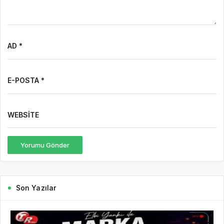
AD *
E-POSTA *
WEBSITE
Yorumu Gönder
Son Yazılar