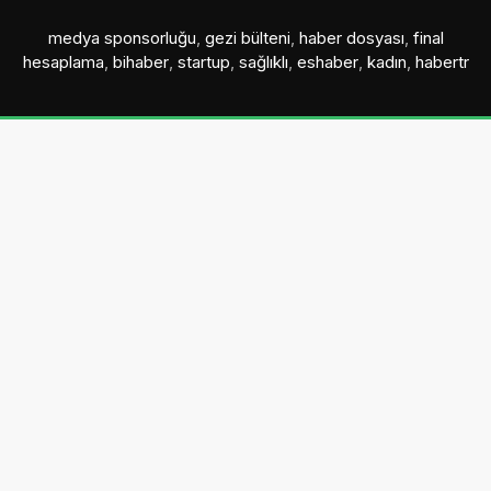
medya sponsorluğu
,
gezi bülteni
,
haber dosyası
,
final
hesaplama
,
bihaber
,
startup
,
sağlıklı
,
eshaber
,
kadın
,
habertr