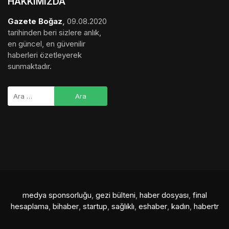
HAKKIMIZDA
Gazete Boğaz
,
09.08.2020
tarihinden beri sizlere anlık,
en güncel, en güvenilir
haberleri özetleyerek
sunmaktadır.
medya sponsorluğu
,
gezi bülteni
,
haber dosyası
,
final
hesaplama
,
bihaber
,
startup
,
sağlıklı
,
eshaber
,
kadın
,
habertr