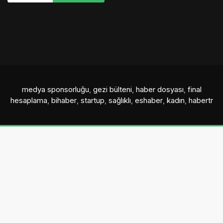
medya sponsorluğu
,
gezi bülteni
,
haber dosyası
,
final
hesaplama
,
bihaber
,
startup
,
sağlıklı
,
eshaber
,
kadın
,
habertr