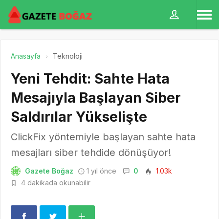
Anasayfa
Teknoloji
Yeni Tehdit: Sahte Hata
Mesajıyla Başlayan Siber
Saldırılar Yükselişte
ClickFix yöntemiyle başlayan sahte hata
mesajları siber tehdide dönüşüyor!
Gazete Boğaz
1 yıl önce
0
1.03k
4 dakikada okunabilir