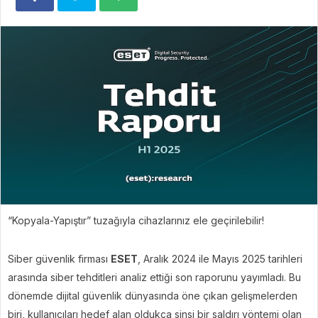
“Kopyala-Yapıştır” tuzağıyla cihazlarınız ele geçirilebilir!
Siber güvenlik firması
ESET
, Aralık 2024 ile Mayıs 2025 tarihleri
arasında siber tehditleri analiz ettiği son raporunu yayımladı. Bu
dönemde dijital güvenlik dünyasında öne çıkan gelişmelerden
biri, kullanıcıları hedef alan oldukça sinsi bir saldırı yöntemi olan