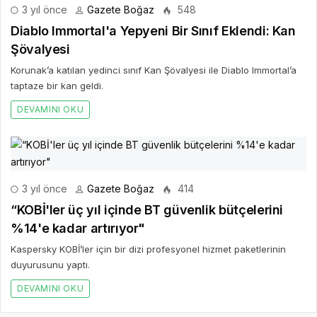
3 yıl önce
Gazete Boğaz
548
Diablo Immortal'a Yepyeni Bir Sınıf Eklendi: Kan
Şövalyesi
Korunak’a katılan yedinci sınıf Kan Şövalyesi ile Diablo Immortal’a
taptaze bir kan geldi.
DEVAMINI OKU
3 yıl önce
Gazete Boğaz
414
“KOBİ'ler üç yıl içinde BT güvenlik bütçelerini
%14'e kadar artırıyor"
Kaspersky KOBİ’ler için bir dizi profesyonel hizmet paketlerinin
duyurusunu yaptı.
DEVAMINI OKU