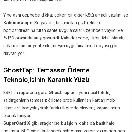
Yine aynı cephede dikkat çeken bir diğer kötü amaçlı yazılım ise
Kaleidoscope
. Bu yazılım, kullanıcıları gizli reklam
bombardımanına tutan sahte uygulamalar üzerinden yayıldı ve
%160 oranında artış gösterdi. Kaleidoscope, “kötü ikiz” olarak
adlandırılan bir yöntemle, meşru uygulamaların kopyası gibi
davranıyor.
GhostTap: Temassız Ödeme
Teknolojisinin Karanlık Yüzü
ESET’in raporuna göre
GhostTap
adlı yeni nesil tehdit,
saldırganların temassız ödemelerde kullanılan kartları mobil
cihazlara kopyalayarak farklı ülkelerde alışveriş yapmalarına
olanak tanıyor.
SuperCard X
gibi araçlar ise bu işlemi daha da basit hale
getiriyor. NFC çipini kullanarak sahte ama zararsız gibi görünen