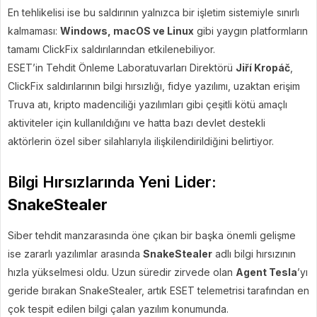
En tehlikelisi ise bu saldırının yalnızca bir işletim sistemiyle sınırlı
kalmaması:
Windows, macOS ve Linux
gibi yaygın platformların
tamamı ClickFix saldırılarından etkilenebiliyor.
ESET’in Tehdit Önleme Laboratuvarları Direktörü
Jiří Kropáč
,
ClickFix saldırılarının bilgi hırsızlığı, fidye yazılımı, uzaktan erişim
Truva atı, kripto madenciliği yazılımları gibi çeşitli kötü amaçlı
aktiviteler için kullanıldığını ve hatta bazı devlet destekli
aktörlerin özel siber silahlarıyla ilişkilendirildiğini belirtiyor.
Bilgi Hırsızlarında Yeni Lider:
SnakeStealer
Siber tehdit manzarasında öne çıkan bir başka önemli gelişme
ise zararlı yazılımlar arasında
SnakeStealer
adlı bilgi hırsızının
hızla yükselmesi oldu. Uzun süredir zirvede olan
Agent Tesla
’yı
geride bırakan SnakeStealer, artık ESET telemetrisi tarafından en
çok tespit edilen bilgi çalan yazılım konumunda.