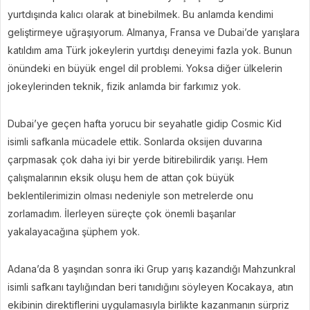
yurtdışında kalıcı olarak at binebilmek. Bu anlamda kendimi
geliştirmeye uğraşıyorum. Almanya, Fransa ve Dubai’de yarışlara
katıldım ama Türk jokeylerin yurtdışı deneyimi fazla yok. Bunun
önündeki en büyük engel dil problemi. Yoksa diğer ülkelerin
jokeylerinden teknik, fizik anlamda bir farkımız yok.
Dubai’ye geçen hafta yorucu bir seyahatle gidip Cosmic Kid
isimli safkanla mücadele ettik. Sonlarda oksijen duvarına
çarpmasak çok daha iyi bir yerde bitirebilirdik yarışı. Hem
çalışmalarının eksik oluşu hem de attan çok büyük
beklentilerimizin olması nedeniyle son metrelerde onu
zorlamadım. İlerleyen süreçte çok önemli başarılar
yakalayacağına şüphem yok.
Adana’da 8 yaşından sonra iki Grup yarış kazandığı Mahzunkral
isimli safkanı taylığından beri tanıdığını söyleyen Kocakaya, atın
ekibinin direktiflerini uygulamasıyla birlikte kazanmanın sürpriz