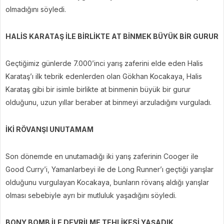
olmadığını söyledi.
HALİS KARATAŞ İLE BİRLİKTE AT BİNMEK BÜYÜK BİR GURUR
Geçtiğimiz günlerde 7.000’inci yarış zaferini elde eden Halis
Karataş’ı ilk tebrik edenlerden olan Gökhan Kocakaya, Halis
Karataş gibi bir isimle birlikte at binmenin büyük bir gurur
olduğunu, uzun yıllar beraber at binmeyi arzuladığını vurguladı.
İKİ RÖVANŞI UNUTAMAM
Son dönemde en unutamadığı iki yarış zaferinin Cooger ile
Good Curry’i, Yamanlarbeyi ile de Long Runner’ı geçtiği yarışlar
olduğunu vurgulayan Kocakaya, bunların rövanş aldığı yarışlar
olması sebebiyle ayrı bir mutluluk yaşadığını söyledi.
BONY BOMB İLE DEVRİLME TEHLİKESİ YAŞADIK