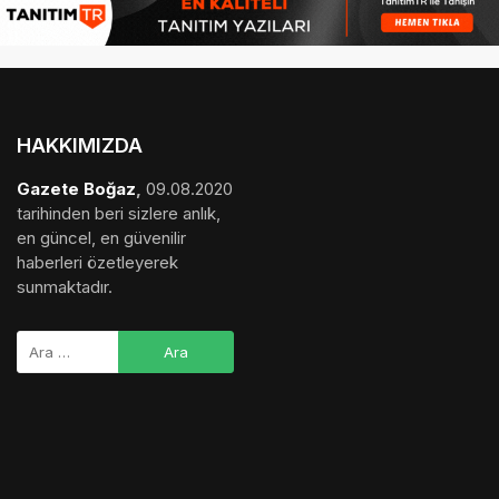
en güncel, en güvenilir
haberleri özetleyerek
sunmaktadır.
medya sponsorluğu
,
gezi bülteni
,
haber dosyası
,
final
hesaplama
,
bihaber
,
startup
,
sağlıklı
,
eshaber
,
kadın
,
habertr