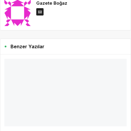
Gazete Boğaz
Benzer Yazılar
3 yıl önce
Gazete Boğaz
504
MediaMarkt 96. Mağazasını Afyon'da Açıyor
Türkiye’nin en geniş satış alanına sahip elektronik perakendecisi
MediaMarkt, tüketicileriyle yeni mağazalarda buluşmaya devam
ediyor.
DEVAMINI OKU