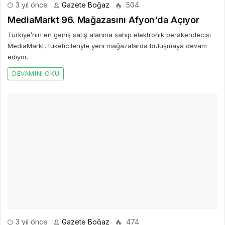
3 yıl önce
Gazete Boğaz
474
Kaspersky, Bağımsız Devletler Topluluğu'ndaki
devlet kurumlarını hedef alan Tomiris APT
grubunu gözlem altına aldı
Kaspersky, Orta Asya’da istihbarat toplamaya odaklanan Tomiris
APT grubu hakkında yeni bir araştırma yayınladı.
DEVAMINI OKU