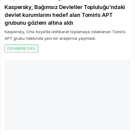
3 yıl önce
Gazete Boğaz
491
TFF'den deprem bölgesi için Goart Metaverse
evreninde anlamlı proje
Türkiye Futbol Federasyonu (TFF) ve GoArt Metaverse, deprem
bölgesi ve afetten etkilenen futbol paydaşları için metaverse
evreninde yeni bir proje başlattı.
DEVAMINI OKU