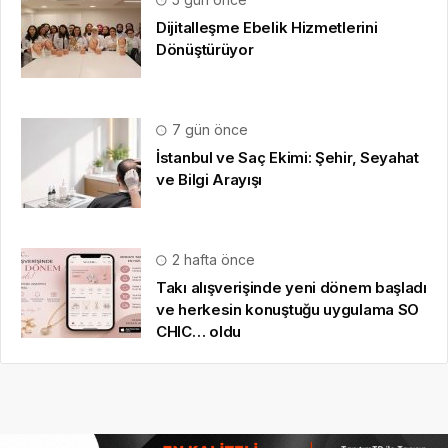
2 hafta önce
Takı alışverişinde yeni dönem başladı
ve herkesin konuştuğu uygulama SO
CHIC… oldu
HAKKIMIZDA
Gazete Boğaz
,
09.08.2020
tarihinden beri sizlere anlık,