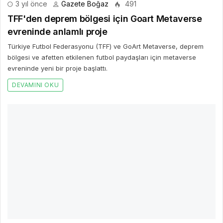
3 yıl önce
Gazete Boğaz
485
HONOR IFA 2023'e Damgasını Vurdu, Toplam 36
Medya Ödülü ile Döndü
HONOR’un katlanabilir akıllı telefon alanındaki yeni konsept ve
uygulamaları küresel medyada büyük beğeni topladı.
DEVAMINI OKU