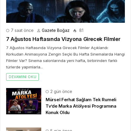
türlerde yapımlarla...
DEVAMINI OKU
2 gün önce
Mürsel Ferhat Sağlam Tek Rumeli
Tv’de Marka Atölyesi Programına
Konuk Oldu
5 gün önce
Dijitalleşme Ebelik Hizmetlerini
Dönüştürüyor
7 gün önce
İstanbul ve Saç Ekimi: Şehir, Seyahat
ve Bilgi Arayışı