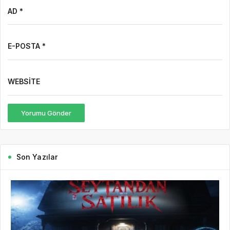
Yorumu Gönder
Son Yazılar
7 saat önce
Gazete Boğaz
81
7 Ağustos Haftasında Vizyona Girecek Filmler
7 Ağustos Haftasında Vizyona Girecek Filmler Açıklandı:
Korkudan Animasyona Zengin Seçki Bu Hafta Sinemalarda Hangi
Filmler Var? Sinema salonlarında yeni hafta, birbirinden farklı