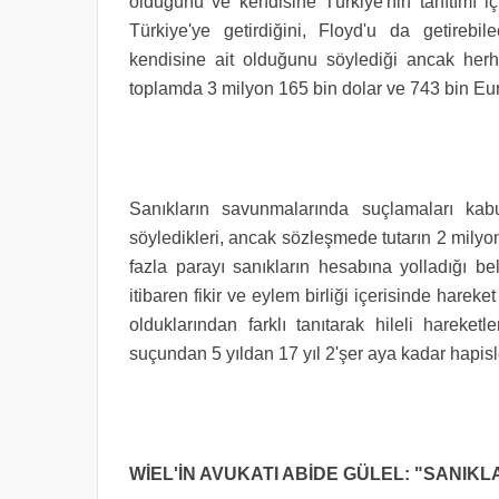
olduğunu ve kendisine Türkiye'nin tanıtımı iç
Türkiye'ye getirdiğini, Floyd'u da getirebil
kendisine ait olduğunu söylediği ancak herha
toplamda 3 milyon 165 bin dolar ve 743 bin Eur
Sanıkların savunmalarında suçlamaları kab
söyledikleri, ancak sözleşmede tutarın 2 mily
fazla parayı sanıkların hesabına yolladığı beli
itibaren fikir ve eylem birliği içerisinde hare
olduklarından farklı tanıtarak hileli hareketl
suçundan 5 yıldan 17 yıl 2'şer aya kadar hapisle
WİEL'İN AVUKATI ABİDE GÜLEL: "SANIK