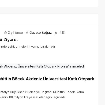
2 yıl önce
Gazete Boğaz
413
ü Ziyaret
nde şehit annelerini yalnız bırakmadı.
ittin Böcek Akdeniz Üniversitesi Katlı Otopark
 Antalya Büyükşehir Belediye Başkanı Muhittin Böcek, kaba
nin 118 milyon liraya mal olacağını açıkladı.