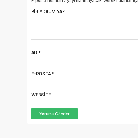
E-posta hesabınız yayımlanmayacak. Gerekli alanlar iş
BIR YORUM YAZ
AD *
E-POSTA *
WEBSITE
Yorumu Gönder