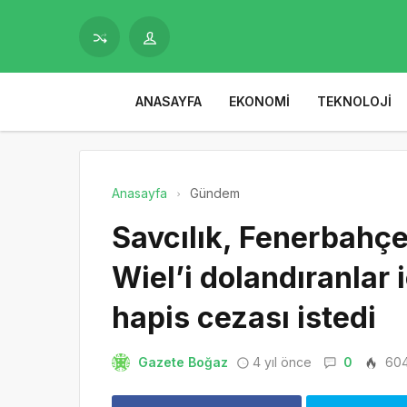
ANASAYFA
EKONOMI
TEKNOLOJI
Anasayfa
Gündem
Savcılık, Fenerbahçe
Wiel’i dolandıranlar i
hapis cezası istedi
Gazete Boğaz
4 yıl önce
0
60