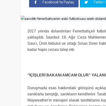
Facebook'ta Paylaş
Twitter'
2017 yılında dolandırılan Fenerbahçeli futb
yaklaşıldı. İstanbul 19. Ağır Ceza Mahkemes
Savcı, Ümit Akbulut ve ortağı Sinan Siner hakkı
kadar hapis cezası talep etti.
“İÇİŞLERİ BAKANI AMCAM OLUR” YALANI
Duruşmada esas hakkındaki görüşünü açıklaya
sanıklarla tanıştığı, sanıkların kendilerini Ta
Mayweather'ın menajeri olarak tanıttıklarını ka