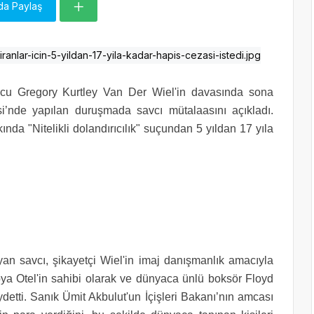
da Paylaş
olcu Gregory Kurtley Van Der Wiel'in davasında sona
i’nde yapılan duruşmada savcı mütalaasını açıkladı.
nda "Nitelikli dolandırıcılık" suçundan 5 yıldan 17 yıla
n savcı, şikayetçi Wiel'in imaj danışmanlık amacıyla
rabya Otel'in sahibi olarak ve dünyaca ünlü boksör Floyd
ydetti. Sanık Ümit Akbulut'un İçişleri Bakanı’nın amcası