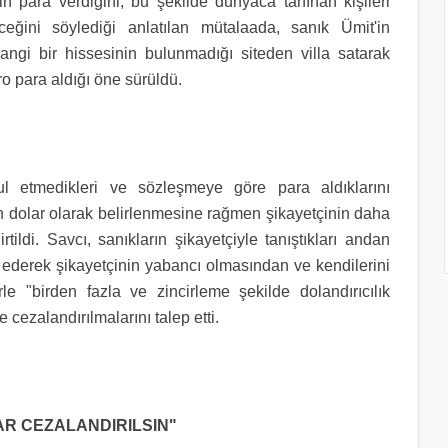
in para verdiğini, bu şekilde dünyaca tanınan kişileri
eceğini söylediği anlatılan mütalaada, sanık Ümit'in
ngi bir hissesinin bulunmadığı siteden villa satarak
o para aldığı öne sürüldü.
ul etmedikleri ve sözleşmeye göre para aldıklarını
on dolar olarak belirlenmesine rağmen şikayetçinin daha
rtildi. Savcı, sanıkların şikayetçiyle tanıştıkları andan
ket ederek şikayetçinin yabancı olmasından ve kendilerini
erle "birden fazla ve zincirleme şekilde dolandırıcılık
 cezalandırılmalarını talep etti.
LAR CEZALANDIRILSIN"