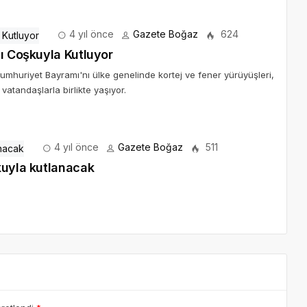
4 yıl önce
Gazete Boğaz
624
nı Coşkuyla Kutluyor
 Cumhuriyet Bayramı'nı ülke genelinde kortej ve fener yürüyüşleri,
vatandaşlarla birlikte yaşıyor.
4 yıl önce
Gazete Boğaz
511
kuyla kutlanacak