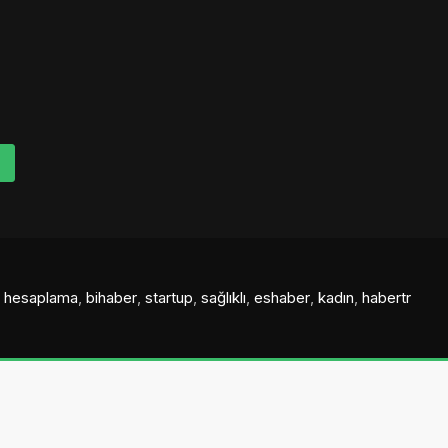
al hesaplama
,
bihaber
,
startup
,
sağlıklı
,
eshaber
,
kadın
,
habertr