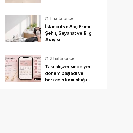
1 hafta önce
İstanbul ve Saç Ekimi:
Şehir, Seyahat ve Bilgi
Arayışı
2 hafta önce
Takı alışverişinde yeni
dönem başladı ve
herkesin konuştuğu
uygulama SO CHIC… oldu