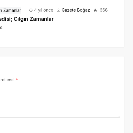
4 yıl önce
Gazete Boğaz
668
disi; Çılgın Zamanlar
0.
aretlendi
*