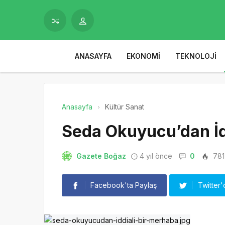
ANASAYFA
EKONOMI
TEKNOLOJI
Anasayfa
Kültür Sanat
Seda Okuyucu’dan İd
Gazete Boğaz
4 yıl önce
0
781
Facebook'ta Paylaş
Twitter'