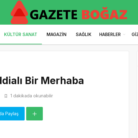
KÜLTÜR SANAT
MAGAZIN
SAĞLIK
HABERLER
GI
dialı Bir Merhaba
1 dakikada okunabilir
da Paylaş