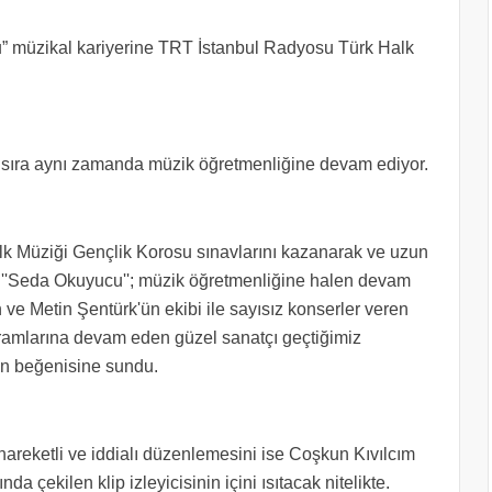
 müzikal kariyerine TRT İstanbul Radyosu Türk Halk
 sıra aynı zamanda müzik öğretmenliğine devam ediyor.
k Müziği Gençlik Korosu sınavlarını kazanarak ve uzun
 ''Seda Okuyucu''; müzik öğretmenliğine halen devam
ve Metin Şentürk'ün ekibi ile sayısız konserler veren
ramlarına devam eden güzel sanatçı geçtiğimiz
rin beğenisine sundu.
hareketli ve iddialı düzenlemesini ise Coşkun Kıvılcım
a çekilen klip izleyicisinin içini ısıtacak nitelikte.