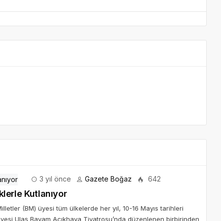
3 yıl önce
Gazete Boğaz
642
klerle Kutlanıyor
letler (BM) üyesi tüm ülkelerde her yıl, 10-16 Mayıs tarihleri
lediyesi Ulaş Bayam Açıkhava Tiyatrosu’nda düzenlenen birbirinden