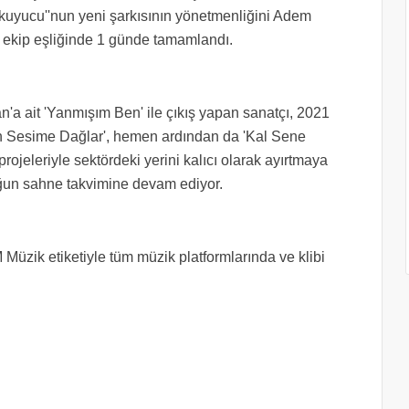
Okuyucu''nun yeni şarkısının yönetmenliğini Adem
ir ekip eşliğinde 1 günde tamamlandı.
kan'a ait 'Yanmışım Ben' ile çıkış yapan sanatçı, 2021
rin Sesime Dağlar', hemen ardından da 'Kal Sene
rojeleriyle sektördeki yerini kalıcı olarak ayırtmaya
oğun sahne takvimine devam ediyor.
 Müzik etiketiyle tüm müzik platformlarında ve klibi