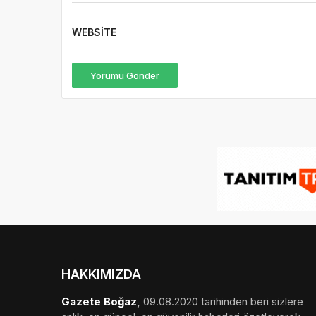
WEBSITE
Yorumu Gönder
HAKKIMIZDA
Gazete Boğaz
,
09.08.2020 tarihinden beri sizlere