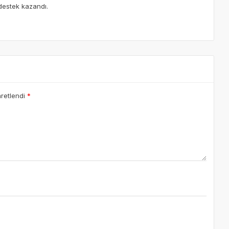
 destek kazandı.
aretlendi
*