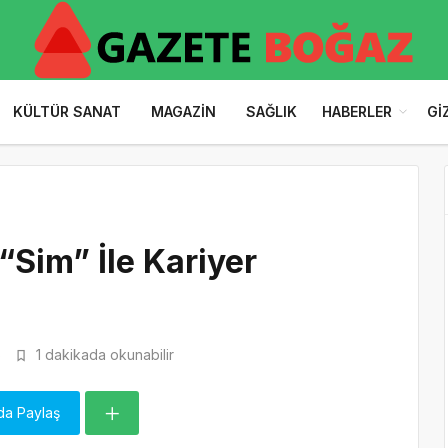
KÜLTÜR SANAT
MAGAZIN
SAĞLIK
HABERLER
GI
“Sim” İle Kariyer
6
1 dakikada okunabilir
da Paylaş