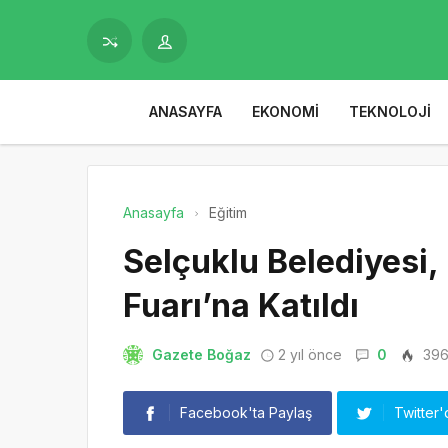
ANASAYFA
EKONOMI
TEKNOLOJI
Anasayfa
Eğitim
Selçuklu Belediyesi, 
Fuarı’na Katıldı
Gazete Boğaz
2 yıl önce
0
39
Facebook'ta Paylaş
Twitter'